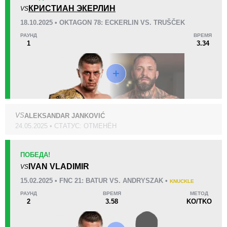
KO/TKO
РЕШ
САБ
КРИСТИАН ЭКЕРЛИН
VS
7
(23%)
14
(45%)
10
(32%)
18.10.2025 • OKTAGON 78: ECKERLIN VS. TRUŠČEK
Неизвестных видов поражений:
8
РАУНД
ВРЕМЯ
32
16
8:04
16
1
3.34
Среднее время боя
Финиши в первом раунде
Статистика боев по организациям
Организация
Боев
VS
ALEKSANDAR JANKOVIĆ
24.05.2025 • СТАТУС: ОТМЕНЁН
AFC
3
BCF
1
BTF
ПОБЕДА!
1
IVAN VLADIMIR
VS
CCS
1
CG
1
15.02.2025 • FNC 21: BATUR VS. ANDRYSZAK •
KNUCKLE
Cage Warriors
1
РАУНД
ВРЕМЯ
МЕТОД
2
3.58
KO/TKO
EUMMA
1
FFC
10