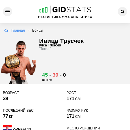
Главная
Бойцы
Ивица Трусчек
Ivica Trušček
"Terror"
45
-
39
-
0
(В-П-Н)
ВОЗРАСТ
РОСТ
38
171
СМ
ПОСЛЕДНИЙ ВЕС
РАЗМАХ РУК
77
171
КГ
СМ
Хорватия
МЕСТО РОЖДЕНИЯ