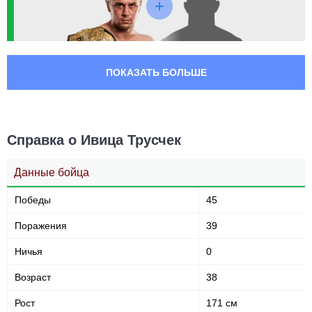
FNC
9
FNG
1
GF
1
KLF
1
ПОКАЗАТЬ БОЛЬШЕ
KSW
1
M-1
5
M4TC
1
MFC
1
Справка о Ивица Трусчек
NFC
1
OKMMA
3
Данные бойца
PFC
1
RA
2
Победы
45
RINGS
1
Поражения
39
SBC
2
SFC
1
Ничья
0
UAEW
1
Возраст
38
WFC
3
WKN
1
Рост
171 см