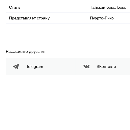
Стиль
Тайский бокс, Бокс
Представляет страну
Пуэрто-Рико
Расскажите друзьям
Telegram
ВКонтакте