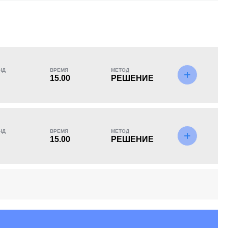
KO/TKO
РЕШ
САБ
0
9
(90%)
1
(10%)
НД
ВРЕМЯ
МЕТОД
15.00
РЕШЕНИЕ
11
15
11:52
15
НД
ВРЕМЯ
МЕТОД
15.00
РЕШЕНИЕ
Среднее время боя
Боев в UFC для
в UFC
расчета статистики
12
33
12
33
Тейкдаунов
Попыток