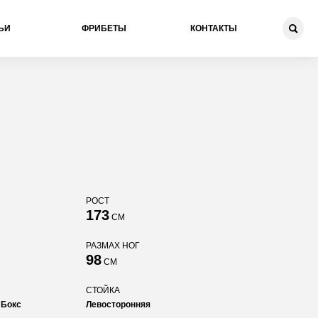
ЬИ
ФРИБЕТЫ
КОНТАКТЫ
РОСТ
173
СМ
РАЗМАХ НОГ
98
СМ
СТОЙКА
 Бокс
Левосторонняя