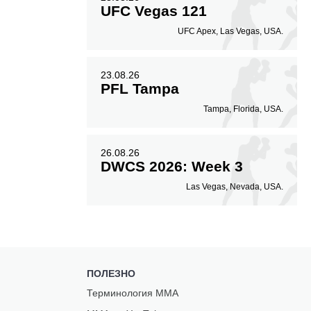
UFC Vegas 121
UFC Apex, Las Vegas, USA.
23.08.26
PFL Tampa
Tampa, Florida, USA.
26.08.26
DWCS 2026: Week 3
Las Vegas, Nevada, USA.
ПОЛЕЗНО
Терминология ММА