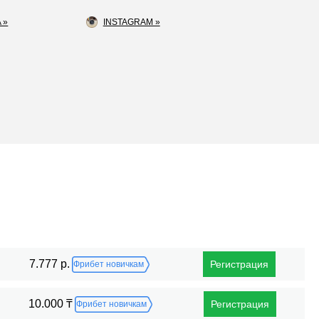
 »
INSTAGRAM »
Поражения
7.777 р.
Регистрация
Фрибет новичкам
10.000 ₸
Регистрация
Фрибет новичкам