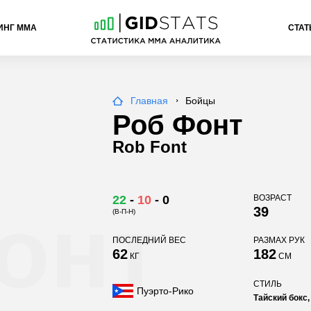
ИНГ ММА
СТАТ
Главная
Бойцы
Роб Фонт
Rob Font
22
-
10
-
0
ВОЗРАСТ
онт
39
(В-П-Н)
ПОСЛЕДНИЙ ВЕС
РАЗМАХ РУК
62
182
КГ
СМ
СТИЛЬ
Пуэрто-Рико
Тайский бокс,