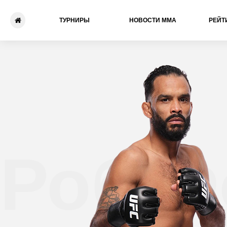
ТУРНИРЫ
НОВОСТИ ММА
РЕЙТ
Роб Ф