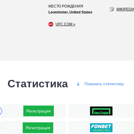
МЕСТО РОЖДЕНИЯ
WIKIPEDIA
Leominster, United States
UFC.COM »
Статистика
Показать
статистику
Победы
Регистрация
Регистрация