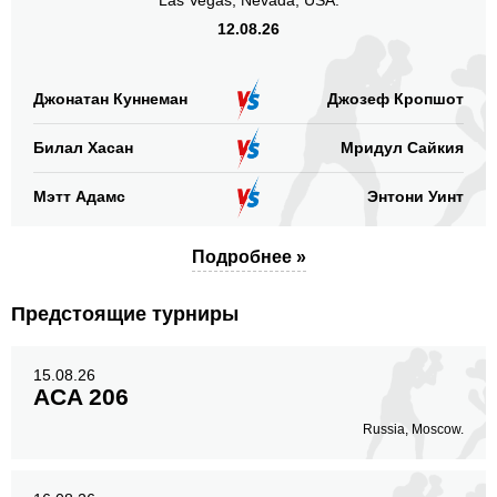
Las Vegas, Nevada, USA.
12.08.26
Джонатан Куннеман
Джозеф Кропшот
Билал Хасан
Мридул Сайкия
Мэтт Адамс
Энтони Уинт
Подробнее »
Предстоящие турниры
15.08.26
ACA 206
Russia, Moscow.