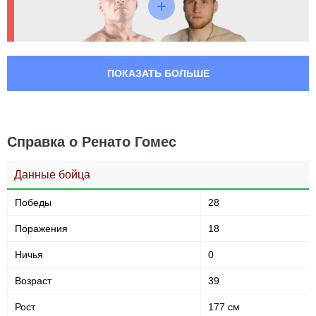
Taura
2
THF
1
UAEW
1
Не определено
26
ПОКАЗАТЬ БОЛЬШЕ
Справка о Ренато Гомес
Данные бойца
Победы
28
Поражения
18
Ничья
0
Возраст
39
Рост
177 см