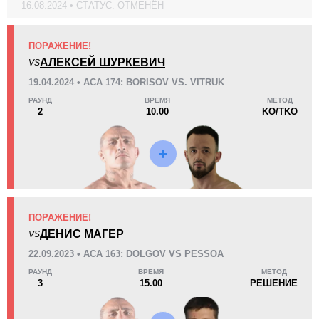
16.08.2024 • СТАТУС: ОТМЕНЁН
KO/TKO
РЕШ
САБ
3
(23%)
7
(54%)
3
(23%)
Неизвестных видов поражений:
5
ПОРАЖЕНИЕ!
46
1
11:59
1
АЛЕКСЕЙ ШУРКЕВИЧ
VS
Среднее время боя
Финиши в первом раунде
19.04.2024 • ACA 174: BORISOV VS. VITRUK
РАУНД
ВРЕМЯ
МЕТОД
2
10.00
KO/TKO
Статистика боев по организациям
Организация
Боев
ACA
6
AN1
3
FCMMA
ПОРАЖЕНИЕ!
1
ДЕНИС МАГЕР
VS
JFC
1
KSW
2
22.09.2023 • ACA 163: DOLGOV VS PESSOA
S70
1
РАУНД
ВРЕМЯ
МЕТОД
3
15.00
РЕШЕНИЕ
SFC
1
SJSF
1