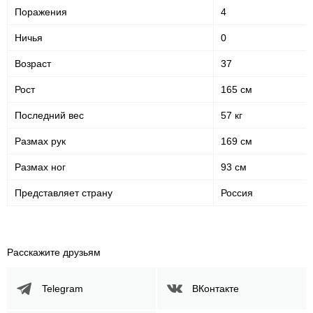
Поражения
4
59
165
59%
165
Ничья
0
Защита от
Нанесено ударов
акцентированного удара
Возраст
37
282
59
282
59%
Рост
165 см
Выброшено ударов
Точность ударов
Последний вес
57 кг
Размах рук
169 см
Статистика боев по организациям
Размах ног
93 см
Организация
Боев
Представляет страну
Россия
UFC
3
ACA
9
ACB
3
Расскажите друзьям
AFC
4
WSOF
1
Telegram
ВКонтакте
Не определено
5