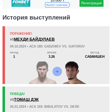
10.000 ₸
Регистрация
Поражения
Неизвестных видов побед:
5
Фрибет новичкам
История выступлений
ПОРАЖЕНИЕ!
KO/TKO
РЕШ
САБ
МЕХДИ БАЙДУЛАЕВ
VS
1
(25%)
2
(50%)
1
(25%)
04.10.2024 • ACA 180: GADZHIEV VS. GAFOROV
РАУНД
ВРЕМЯ
МЕТОД
46
5
11:39
5
1
3.26
САБМИШЕН
Среднее время боя
Финиши в первом раунде
10
3
10:33
3
Среднее время боя в UFC
Боев в UFC для расчета
статистики
ПОБЕДА!
ТОМАШ ДЭК
VS
2.00
6
2.00
6
26.01.2024 • ACA 169: BIBULATOV VS. DEÁK