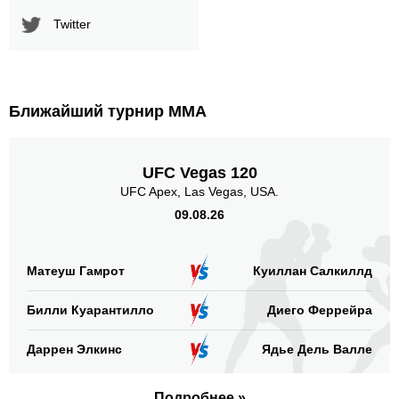
Позиция акцентированных
Twitter
ударов
Ближайший турнир ММА
В стойке
В клинче
В партере
61
(54%)
18
(16%)
35
(30%)
UFC Vegas 120
UFC Apex, Las Vegas, USA.
Голова
59
52%
09.08.26
Матеуш Гамрот
Куиллан Салкиллд
Корпус
47
41%
Билли Куарантилло
Диего Феррейра
Даррен Элкинс
Ядье Дель Валле
Ноги
8
7%
Подробнее »