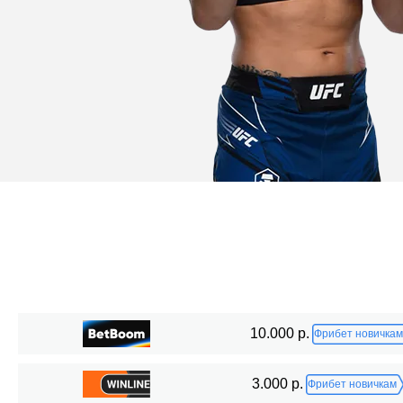
Статистика боев по организациям
10.000 р.
Фрибет новичкам
Организация
Боев
3.000 р.
Фрибет новичкам
UFC
16