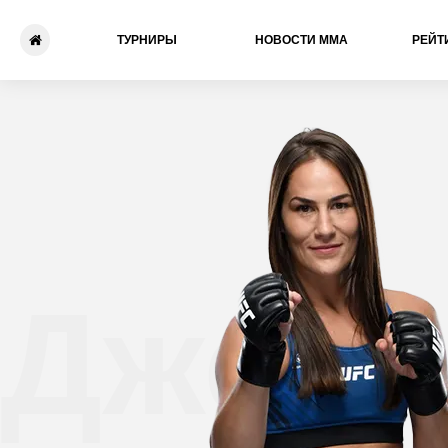
ТУРНИРЫ
НОВОСТИ ММА
РЕЙТ
Джесс