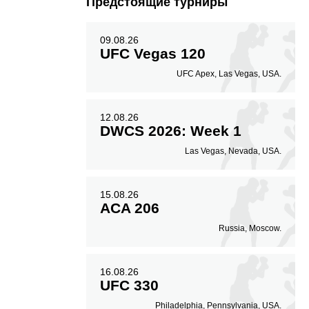
Предстоящие турниры
5
44
44%
09.08.26
UFC Vegas 120
Точность ударов
UFC Apex, Las Vegas, USA.
12.08.26
DWCS 2026: Week 1
Las Vegas, Nevada, USA.
15.08.26
ACA 206
Russia, Moscow.
16.08.26
UFC 330
Philadelphia, Pennsylvania, USA.