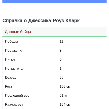
52
54
52%
54%
Точность
Защита от
Справка о Джессика-Роуз Кларк
акцентированных ударов
акцентированного удара
Данные бойца
505
883
505
883
Победы
11
Нанесено ударов
Выброшено ударов
Поражения
9
Ничья
0
57
30
57%
0.30
Точность ударов
Попыток переворотов за
Не засчитан
1
бой
Возраст
38
Статистика боев по организациям
Рост
165 см
Последний вес
Организация
61 кг
Боев
UFC
9
Размах рук
164 см
Bellator
1