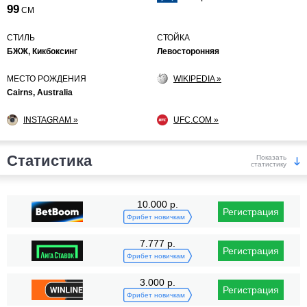
99
СМ
СТИЛЬ
СТОЙКА
БЖЖ, Кикбоксинг
Левосторонняя
МЕСТО РОЖДЕНИЯ
WIKIPEDIA »
Cairns, Australia
INSTAGRAM »
UFC.COM »
Статистика
Показать
статистику
Победы
10.000 р.
Регистрация
Фрибет новичкам
7.777 р.
Регистрация
Фрибет новичкам
3.000 р.
Регистрация
KO/TKO
РЕШ
САБ
Фрибет новичкам
2
(20%)
6
(60%)
2
(20%)