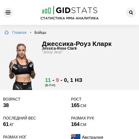
Главная
Бойцы
Джессика-Роуз Кларк
Jessica-Rose Clark
"Jessy Jess"
11
-
9
-
0
, 1 НЗ
(В-П-Н)
ВОЗРАСТ
РОСТ
38
165
СМ
ПОСЛЕДНИЙ ВЕС
РАЗМАХ РУК
61
164
КГ
СМ
Австралия
РАЗМАХ НОГ