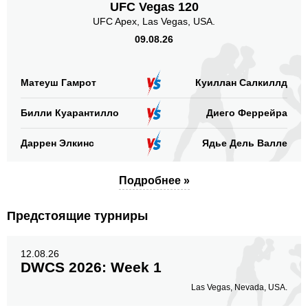
UFC Vegas 120
UFC Apex, Las Vegas, USA.
Голова
246
65%
09.08.26
Матеуш Гамрот
Куиллан Салкиллд
Корпус
62
16%
Билли Куарантилло
Диего Феррейра
Даррен Элкинс
Ядье Дель Валле
Ноги
69
19%
Подробнее »
Предстоящие турниры
12.08.26
DWCS 2026: Week 1
Las Vegas, Nevada, USA.