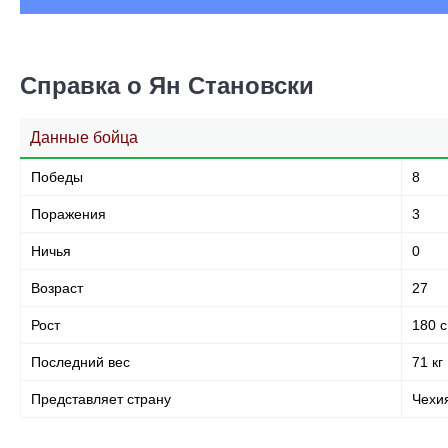
Справка о Ян Становски
Данные бойца
Победы
8
Поражения
3
Ничья
0
Возраст
27
Рост
180 
Последний вес
71 кг
Представляет страну
Чехи