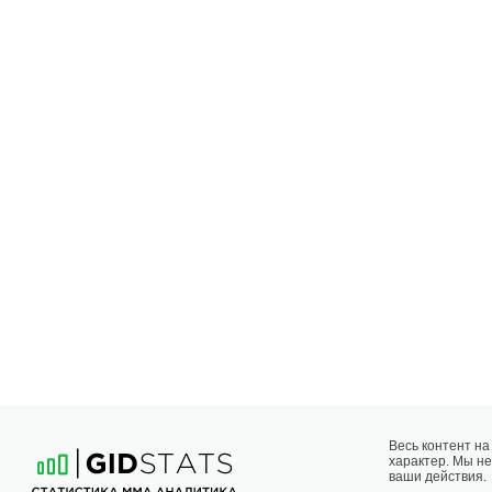
Весь контент н
характер. Мы не
ваши действия.