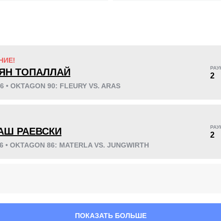
KO/TKO
РЕШ
САБ
НИЕ!
4
(50%)
1
(13%)
3
(37%)
РАУ
ЯН ТОПАЛЛАЙ
2
26 • OKTAGON 90: FLEURY VS. ARAS
33
4
8:35
4
!
РАУ
АШ РАЕВСКИ
2
Среднее время боя
Финиши в первом
раунде
26 • OKTAGON 86: MATERLA VS. JUNGWIRTH
ПОКАЗАТЬ БОЛЬШЕ