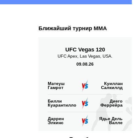
Ближайший турнир ММА
UFC Vegas 120
UFC Apex, Las Vegas, USA.
09.08.26
Матеуш
Куиллан
Гамрот
Салкиллд
Билли
Диего
Куарантилло
Феррейра
Даррен
Ядье Дель
Элкинс
Валле