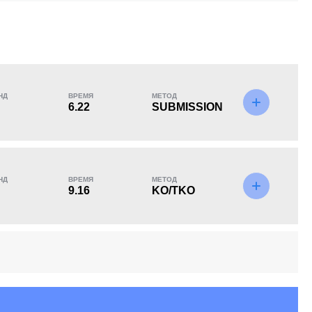
KO/TKO
РЕШ
САБ
0
2
(67%)
1
(33%)
НД
ВРЕМЯ
МЕТОД
6.22
SUBMISSION
НД
ВРЕМЯ
МЕТОД
9.16
KO/TKO