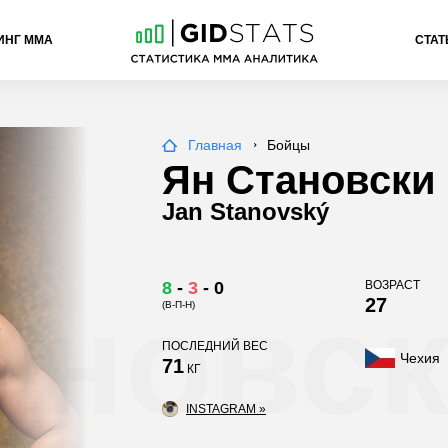
ИНГ ММА
СТАТ
Главная
Бойцы
Ян Становски
Jan Stanovský
8
-
3
-
0
ВОЗРАСТ
ановс
27
(В-П-Н)
ПОСЛЕДНИЙ ВЕС
Чехия
71
КГ
INSTAGRAM »