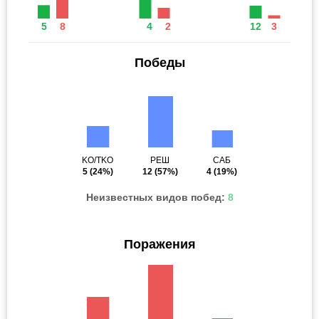
5
8
4
2
12
3
Победы
KO/TKO
РЕШ
САБ
5
(24%)
12
(57%)
4
(19%)
Неизвестных видов побед:
8
Поражения