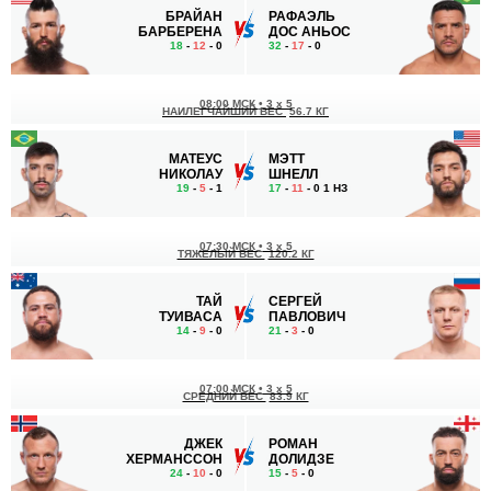
БРАЙАН
РАФАЭЛЬ
БАРБЕРЕНА
ДОС АНЬОС
18
-
12
- 0
32
-
17
- 0
08:00 МСК
•
3 x 5
НАИЛЕГЧАЙШИЙ ВЕС
56.7 КГ
МАТЕУС
МЭТТ
НИКОЛАУ
ШНЕЛЛ
19
-
5
- 1
17
-
11
- 0 1 НЗ
07:30 МСК
•
3 x 5
ТЯЖЕЛЫЙ ВЕС
120.2 КГ
ТАЙ
СЕРГЕЙ
ТУИВАСА
ПАВЛОВИЧ
14
-
9
- 0
21
-
3
- 0
07:00 МСК
•
3 x 5
СРЕДНИЙ ВЕС
83.9 КГ
ДЖЕК
РОМАН
ХЕРМАНССОН
ДОЛИДЗЕ
24
-
10
- 0
15
-
5
- 0