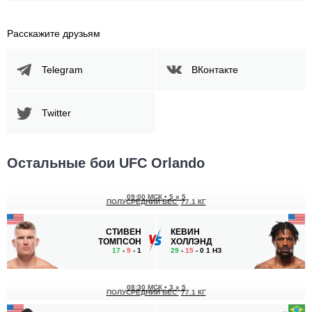
Расскажите друзьям
Telegram
ВКонтакте
Twitter
Остальные бои UFC Orlando
09:00 МСК
•
5 x 5
ПОЛУСРЕДНИЙ ВЕС
77.1 КГ
СТИВЕН
КЕВИН
ТОМПСОН
ХОЛЛЭНД
17
-
9
- 1
29
-
15
- 0 1 НЗ
08:30 МСК
•
3 x 5
ПОЛУСРЕДНИЙ ВЕС
77.1 КГ