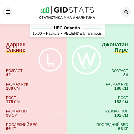
Даррен Элкинс - Джонатан 
UFC Orlando
15:00
•
Раунд 3
•
РЕШЕНИЕ Unanimous
Даррен
Джонатан
Элкинс
Пирс
ВОЗРАСТ
ВОЗРАСТ
42
34
РАЗМАХ РУК
РАЗМАХ РУК
180
180
СМ
СМ
РОСТ
РОСТ
178
183
СМ
СМ
РАЗМАХ НОГ
РАЗМАХ НОГ
99
102
СМ
СМ
ПОСЛЕДНИЙ ВЕС
ПОСЛЕДНИЙ ВЕС
66
66
КГ
КГ