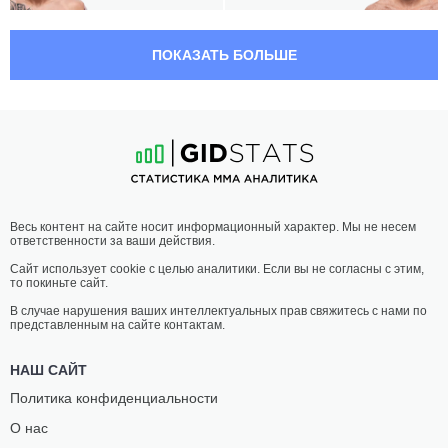
06:30 МСК
•
3 x 5
СРЕДНИЙ ВЕС
83.9 КГ
ПОКАЗАТЬ БОЛЬШЕ
ЭРИК
КАЙЛ
АНДЕРС
ДАКАС
18
-
9
- 0 1 НЗ
17
-
5
- 0 1 НЗ
06:00 МСК
•
3 x 5
ПОЛУСРЕДНИЙ ВЕС
77.1 КГ
НИКО
ФИЛИП
Весь контент на сайте носит информационный характер. Мы не несем
ПРАЙС
РОУ
ответственности за ваши действия.
16
-
11
- 0 2 НЗ
11
-
7
- 0
Сайт использует cookie с целью аналитики. Если вы не согласны с этим,
то покиньте сайт.
05:30 МСК
•
3 x 5
МИНИМАЛЬНЫЙ ВЕС
52.2 КГ
В случае нарушения ваших интеллектуальных прав свяжитесь с нами по
представленным на сайте контактам.
АНДЖЕЛА
ЭМИЛИ
ХИЛЛ
ДЮКОТ
НАШ САЙТ
19
-
16
- 0
15
-
9
- 0
Политика конфиденциальности
О нас
05:05 МСК
•
3 x 5
ЛЕГКИЙ ВЕС
70.3 КГ