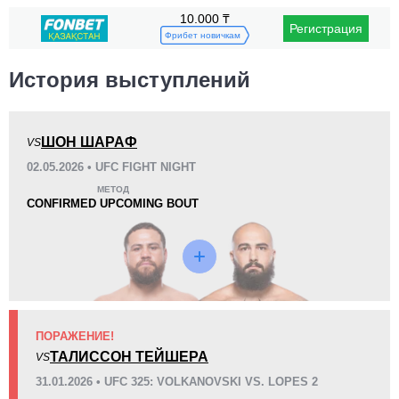
10.000 ₸
Регистрация
Поражения
Неизвестных видов побед:
2
Фрибет новичкам
История выступлений
ШОН ШАРАФ
VS
KO/TKO
РЕШ
САБ
02.05.2026 • UFC FIGHT NIGHT
3
(33%)
3
(33%)
3
(34%)
МЕТОД
CONFIRMED UPCOMING BOUT
25
9
6:32
9
Среднее время боя
Финиши в первом раунде
6
13
6:41
13
Среднее время боя в UFC
Боев в UFC для расчета
ПОРАЖЕНИЕ!
статистики
ТАЛИССОН ТЕЙШЕРА
VS
31.01.2026 • UFC 325: VOLKANOVSKI VS. LOPES 2
3
63
3
63%