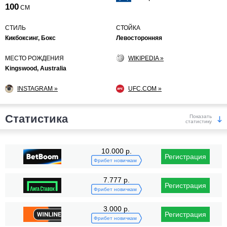
100
СМ
СТИЛЬ
СТОЙКА
Кикбоксинг, Бокс
Левосторонняя
МЕСТО РОЖДЕНИЯ
WIKIPEDIA »
Kingswood, Australia
INSTAGRAM »
UFC.COM »
Статистика
Показать
статистику
Победы
10.000 р.
Регистрация
Фрибет новичкам
7.777 р.
Регистрация
Фрибет новичкам
3.000 р.
Регистрация
KO/TKO
РЕШ
САБ
Фрибет новичкам
11
(92%)
1
(8%)
0