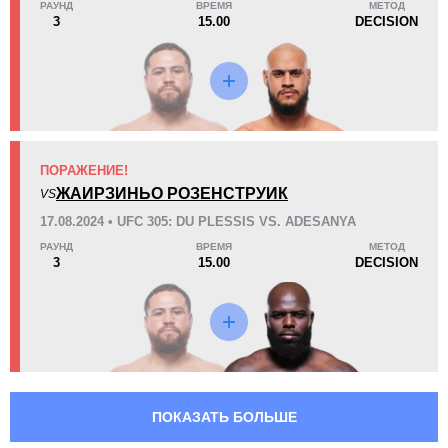
РАУНД
ВРЕМЯ
МЕТОД
3
15.00
DECISION
Попыток тейкдаунов
Защита от тейкдаунов
4.10
5.0
4.10
5.00
Наносит
Пропускает
акцентированных ударов
акцентированных ударов
в минуту
в минуту
ПОРАЖЕНИЕ!
ЖАИРЗИНЬО РОЗЕНСТРУИК
356
713
356
VS
713
17.08.2024 • UFC 305: DU PLESSIS VS. ADESANYA
Нанесено
Выброшено
акцентированных ударов
акцентированных ударов
РАУНД
ВРЕМЯ
МЕТОД
3
15.00
DECISION
50
51
50%
51%
Точность
Защита от
акцентированных ударов
акцентированного удара
402
763
402
763
ПОКАЗАТЬ БОЛЬШЕ
Нанесено ударов
Выброшено ударов