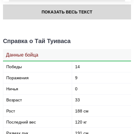
ПОКАЗАТЬ ВЕСЬ ТЕКСТ
В стойке
В клинче
В партере
247
(69%)
95
(27%)
14
(4%)
Справка о Тай Туиваса
Голова
225
63%
Данные бойца
Победы
14
Корпус
Поражения
9
62
17%
Ничья
0
Возраст
33
Ноги
69
20%
Рост
188 см
Последний вес
120 кг
Размах рук
191 см