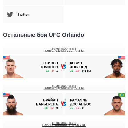
Twitter
Остальные бои UFC Orlando
09:00 МСК
•
5 x 5
ПОЛУСРЕДНИЙ ВЕС
77.1 КГ
СТИВЕН
КЕВИН
ТОМПСОН
ХОЛЛЭНД
17
-
9
- 1
29
-
15
- 0 1 НЗ
08:30 МСК
•
3 x 5
ПОЛУСРЕДНИЙ ВЕС
77.1 КГ
БРАЙАН
РАФАЭЛЬ
БАРБЕРЕНА
ДОС АНЬОС
18
-
12
- 0
32
-
17
- 0
08:00 МСК
•
3 x 5
НАИЛЕГЧАЙШИЙ ВЕС
56.7 КГ