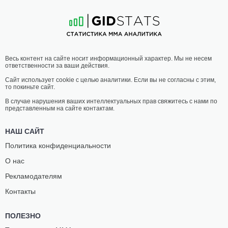
18
-
9
- 0 1 НЗ
17
-
5
- 0 1 НЗ
06:00 МСК
•
3 x 5
ПОЛУСРЕДНИЙ ВЕС
77.1 КГ
НИКО
ФИЛИП
Весь контент на сайте носит информационный характер. Мы не несем
ПРАЙС
РОУ
ответственности за ваши действия.
16
-
11
- 0 2 НЗ
11
-
7
- 0
Сайт использует cookie с целью аналитики. Если вы не согласны с этим,
то покиньте сайт.
05:05 МСК
•
3 x 5
ЛЕГКИЙ ВЕС
70.3 КГ
В случае нарушения ваших интеллектуальных прав свяжитесь с нами по
представленным на сайте контактам.
КЛЭЙ
СКОТТ
ГУИДА
ХОЛЦМАН
НАШ САЙТ
38
-
25
- 0
14
-
6
- 0
Политика конфиденциальности
О нас
04:40 МСК
•
3 x 5
ЛЕГКИЙ ВЕС
70.3 КГ
Рекламодателям
МАЙКЛ
МАРК
Контакты
ДЖОНСОН
ДИАКЕСИ
24
-
20
- 0
18
-
8
- 0
ПОЛЕЗНО
04:15 МСК
•
3 x 5