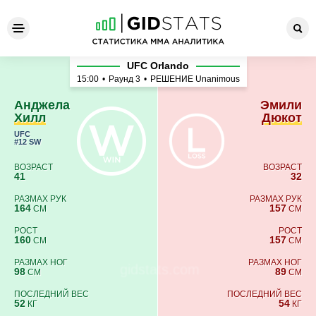
Анджела Хилл - Эмили Дюк
UFC Orlando
15:00
•
Раунд 3
•
РЕШЕНИЕ Unanimous
Анджела
Эмили
Хилл
Дюкот
UFC
#12 SW
ВОЗРАСТ
ВОЗРАСТ
41
32
РАЗМАХ РУК
РАЗМАХ РУК
164
157
СМ
СМ
РОСТ
РОСТ
160
157
СМ
СМ
РАЗМАХ НОГ
РАЗМАХ НОГ
98
89
СМ
СМ
ПОСЛЕДНИЙ ВЕС
ПОСЛЕДНИЙ ВЕС
52
54
КГ
КГ