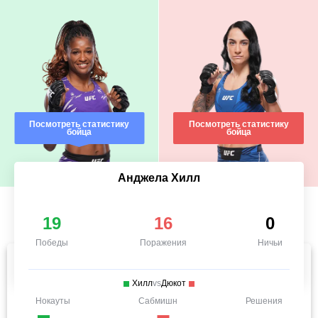
Посмотреть статистику
Посмотреть статистику
бойца
бойца
Анджела Хилл
19
16
0
Победы
Поражения
Ничьи
Хилл
vs
Дюкот
Нокауты
Сабмишн
Решения