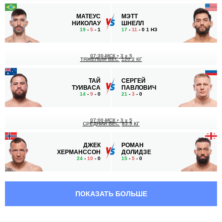
МАТЕУС
МЭТТ
НИКОЛАУ
ШНЕЛЛ
19
-
5
- 1
17
-
11
- 0 1 НЗ
07:30 МСК
•
3 x 5
ТЯЖЕЛЫЙ ВЕС
120.2 КГ
ТАЙ
СЕРГЕЙ
ТУИВАСА
ПАВЛОВИЧ
14
-
9
- 0
21
-
3
- 0
07:00 МСК
•
3 x 5
СРЕДНИЙ ВЕС
83.9 КГ
ДЖЕК
РОМАН
ХЕРМАНССОН
ДОЛИДЗЕ
24
-
10
- 0
15
-
5
- 0
06:30 МСК
•
3 x 5
СРЕДНИЙ ВЕС
83.9 КГ
ПОКАЗАТЬ БОЛЬШЕ
ЭРИК
КАЙЛ
АНДЕРС
ДАКАС