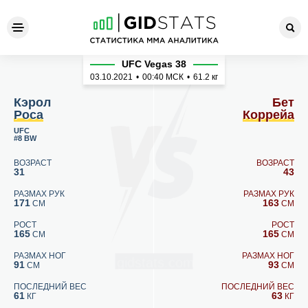
Кэрол Роса - Бет Коррейа
UFC Vegas 38
03.10.2021
•
00:40
МСК
•
61.2 кг
Кэрол
Бет
Роса
Коррейа
UFC
#8 BW
ВОЗРАСТ
ВОЗРАСТ
31
43
РАЗМАХ РУК
РАЗМАХ РУК
171
163
СМ
СМ
РОСТ
РОСТ
165
165
СМ
СМ
РАЗМАХ НОГ
РАЗМАХ НОГ
91
93
СМ
СМ
ПОСЛЕДНИЙ ВЕС
ПОСЛЕДНИЙ ВЕС
61
63
КГ
КГ