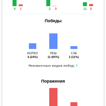
4
1
2
0
11
6
Победы
KO/TKO
РЕШ
САБ
4
(24%)
11
(65%)
2
(11%)
Неизвестных видов побед:
2
Поражения