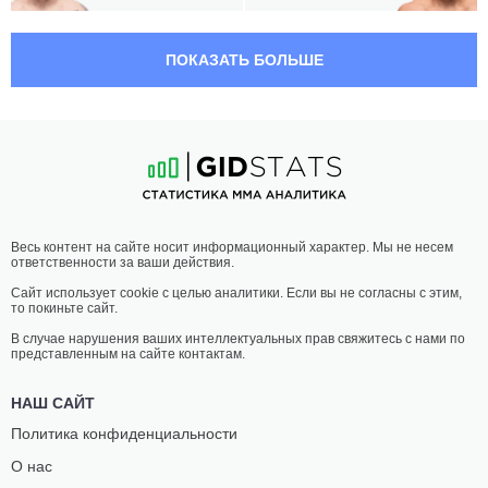
02:00 МСК
ЛЕГКИЙ ВЕС
70.3 КГ
ПОКАЗАТЬ БОЛЬШЕ
АЛЕКСАНДР
МАЙК
ЭРНАНДЕЗ
БРИДЕН
18
-
8
- 0
11
-
6
- 0
01:05 МСК
НАИЛЕГЧАЙШИЙ ВЕС
56.7 КГ
АНТОНИНА
КЕЙСИ
Весь контент на сайте носит информационный характер. Мы не несем
ШЕВЧЕНКО
О'НИЛЛ
ответственности за ваши действия.
10
-
4
- 0
11
-
2
- 0
Сайт использует cookie с целью аналитики. Если вы не согласны с этим,
то покиньте сайт.
00:15 МСК
ЛЕГКИЙ ВЕС
70.3 КГ
В случае нарушения ваших интеллектуальных прав свяжитесь с нами по
представленным на сайте контактам.
ДЖЕЙМИ
ДЕВОНТЕ
МАЛЛАРКИ
СМИТ
НАШ САЙТ
18
-
8
- 0
11
-
4
- 0
Политика конфиденциальности
О нас
23:50 МСК
ЛЕГЧАЙШИЙ ВЕС
61.2 КГ