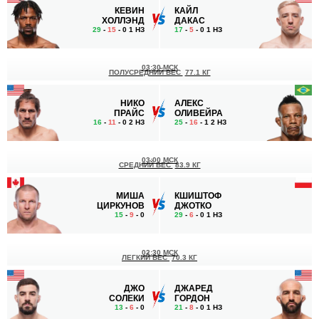
КЕВИН
КАЙЛ
ХОЛЛЭНД
ДАКАС
29
-
15
- 0 1 НЗ
17
-
5
- 0 1 НЗ
03:30 МСК
ПОЛУСРЕДНИЙ ВЕС
77.1 КГ
НИКО
АЛЕКС
ПРАЙС
ОЛИВЕЙРА
16
-
11
- 0 2 НЗ
25
-
16
- 1 2 НЗ
03:00 МСК
СРЕДНИЙ ВЕС
83.9 КГ
МИША
КШИШТОФ
ЦИРКУНОВ
ДЖОТКО
15
-
9
- 0
29
-
6
- 0 1 НЗ
02:30 МСК
ЛЕГКИЙ ВЕС
70.3 КГ
ДЖО
ДЖАРЕД
СОЛЕКИ
ГОРДОН
13
-
6
- 0
21
-
8
- 0 1 НЗ