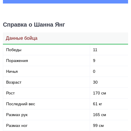
337
50
337
50%
Выброшено ударов
Точность ударов
Справка о Шанна Янг
Данные бойца
30
0.30
Победы
11
Попыток переворотов за
бой
Поражения
9
Ничья
0
Статистика боев по организациям
Возраст
30
Организация
Боев
Рост
170 см
UFC
4
DWCS
1
Последний вес
61 кг
IFC
6
Размах рук
165 см
KOTC
3
PFL
3
Размах ног
99 см
UAEW
1