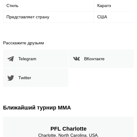
Стиль
Каратэ
VF
3
Представляет страну
США
Позиция акцентированных
ударов
Расскажите друзьям
Telegram
ВКонтакте
В стойке
В клинче
В партере
108
(77%)
18
(13%)
14
(10%)
Twitter
Голова
94
67%
Ближайший турнир ММА
Корпус
35
25%
PFL Charlotte
Charlotte, North Carolina, USA.