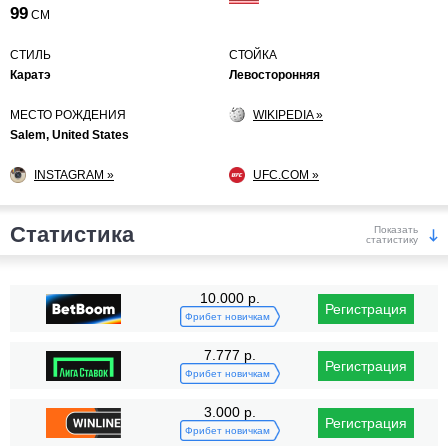
99
СМ
СТИЛЬ
СТОЙКА
Каратэ
Левосторонняя
МЕСТО РОЖДЕНИЯ
WIKIPEDIA »
Salem, United States
INSTAGRAM »
UFC.COM »
Статистика
Показать
статистику
Победы
10.000 р.
Регистрация
Фрибет новичкам
7.777 р.
Регистрация
Фрибет новичкам
3.000 р.
Регистрация
KO/TKO
РЕШ
САБ
Фрибет новичкам
4
(33%)
6
(50%)
2
(17%)