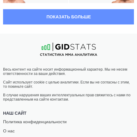
04:20 МСК
СРЕДНИЙ ВЕС
83.9 КГ
ПОКАЗАТЬ БОЛЬШЕ
АЛЕКС
АНДРЕАС
ПЕРЕЙРА
МИХАЙЛИДИС
13
-
4
- 0
16
-
9
- 0
03:55 МСК
ЛЕГКИЙ ВЕС
70.3 КГ
ЭЛ
БОББИ
Весь контент на сайте носит информационный характер. Мы не несем
ЯКВИНТА
ГРИН
ответственности за ваши действия.
14
-
7
- 1
35
-
17
- 1 1 НЗ
Сайт использует cookie с целью аналитики. Если вы не согласны с этим,
то покиньте сайт.
03:30 МСК
СРЕДНИЙ ВЕС
83.9 КГ
В случае нарушения ваших интеллектуальных прав свяжитесь с нами по
представленным на сайте контактам.
ФИЛ
КРИС
ХОУЗ
КЁРТИС
НАШ САЙТ
12
-
6
- 0
32
-
13
- 0 1 НЗ
Политика конфиденциальности
О нас
03:05 МСК
СРЕДНИЙ ВЕС
83.9 КГ