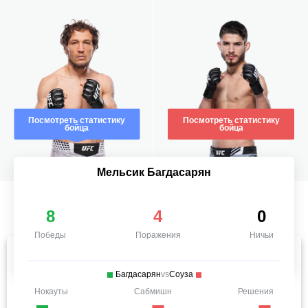
Посмотреть статистику
Посмотреть статистику
бойца
бойца
Мельсик Багдасарян
8
4
0
Победы
Поражения
Ничьи
Багдасарян
vs
Соуза
Нокауты
Сабмишн
Решения