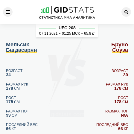
Мельсик Багдасарян - Брун
UFC 268
07.11.2021
•
01:25
МСК
•
65.8 кг
Мельсик
Бруно
Багдасарян
Соуза
ВОЗРАСТ
ВОЗРАСТ
34
30
РАЗМАХ РУК
РАЗМАХ РУК
178
178
СМ
СМ
РОСТ
РОСТ
175
178
СМ
СМ
РАЗМАХ НОГ
РАЗМАХ НОГ
99
N/A
СМ
ПОСЛЕДНИЙ ВЕС
ПОСЛЕДНИЙ ВЕС
66
66
КГ
КГ