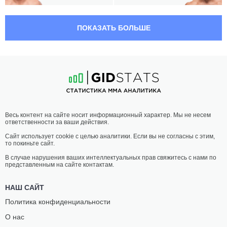
04:20 МСК
СРЕДНИЙ ВЕС
83.9 КГ
ПОКАЗАТЬ БОЛЬШЕ
АЛЕКС
АНДРЕАС
ПЕРЕЙРА
МИХАЙЛИДИС
13
-
4
- 0
16
-
9
- 0
03:55 МСК
ЛЕГКИЙ ВЕС
70.3 КГ
ЭЛ
БОББИ
Весь контент на сайте носит информационный характер. Мы не несем
ЯКВИНТА
ГРИН
ответственности за ваши действия.
14
-
7
- 1
35
-
17
- 1 1 НЗ
Сайт использует cookie с целью аналитики. Если вы не согласны с этим,
то покиньте сайт.
03:30 МСК
СРЕДНИЙ ВЕС
83.9 КГ
В случае нарушения ваших интеллектуальных прав свяжитесь с нами по
представленным на сайте контактам.
ФИЛ
КРИС
ХОУЗ
КЁРТИС
НАШ САЙТ
12
-
6
- 0
32
-
13
- 0 1 НЗ
Политика конфиденциальности
О нас
03:05 МСК
СРЕДНИЙ ВЕС
83.9 КГ