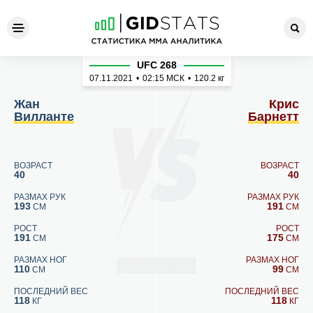
Жан Вилланте - Крис Барне
UFC 268
07.11.2021
•
02:15
МСК
•
120.2 кг
Жан
Крис
Вилланте
Барнетт
ВОЗРАСТ
ВОЗРАСТ
40
40
РАЗМАХ РУК
РАЗМАХ РУК
193
191
СМ
СМ
РОСТ
РОСТ
191
175
СМ
СМ
РАЗМАХ НОГ
РАЗМАХ НОГ
110
99
СМ
СМ
ПОСЛЕДНИЙ ВЕС
ПОСЛЕДНИЙ ВЕС
118
118
КГ
КГ