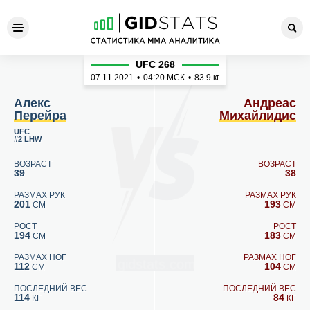
Алекс Перейра - Андреас 
UFC 268
07.11.2021
•
04:20
МСК
•
83.9 кг
Алекс
Андреас
Перейра
Михайлидис
UFC
#2 LHW
ВОЗРАСТ
ВОЗРАСТ
39
38
РАЗМАХ РУК
РАЗМАХ РУК
201
193
СМ
СМ
РОСТ
РОСТ
194
183
СМ
СМ
РАЗМАХ НОГ
РАЗМАХ НОГ
112
104
СМ
СМ
ПОСЛЕДНИЙ ВЕС
ПОСЛЕДНИЙ ВЕС
114
84
КГ
КГ