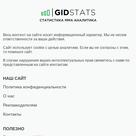
14
-
7
- 1
35
-
17
- 1 1 НЗ
03:30 МСК
СРЕДНИЙ ВЕС
83.9 КГ
ФИЛ
КРИС
Весь контент на сайте носит информационный характер. Мы не несем
ХОУЗ
КЁРТИС
ответственности за ваши действия.
12
-
6
- 0
32
-
13
- 0 1 НЗ
Сайт использует cookie с целью аналитики. Если вы не согласны с этим,
то покиньте сайт.
03:05 МСК
СРЕДНИЙ ВЕС
83.9 КГ
В случае нарушения ваших интеллектуальных прав свяжитесь с нами по
представленным на сайте контактам.
ЭДМЕН
НАССУРДИН
ШАХБАЗЯН
ИМАВОВ
НАШ САЙТ
16
-
6
- 0
17
-
4
- 0 1 НЗ
Политика конфиденциальности
О нас
02:40 МСК
ПОЛУСРЕДНИЙ ВЕС
77.1 КГ
Рекламодателям
ИЕН
ДЖОРДАН
Контакты
МАЧАДО ГЭРРИ
УИЛЬЯМС
17
-
1
- 0
9
-
6
- 0 1 НЗ
ПОЛЕЗНО
02:15 МСК