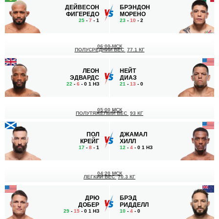
ДЕЙВЕСОН
БРЭНДОН
ФИГЕРЕДО
МОРЕНО
25
-
7
- 1
23
-
10
- 2
06:00 МСК
ПОЛУСРЕДНИЙ ВЕС
77.1 КГ
ЛЕОН
НЕЙТ
ЭДВАРДС
ДИАЗ
22
-
6
- 0 1 НЗ
21
-
13
- 0
05:00 МСК
ПОЛУТЯЖЕЛЫЙ ВЕС
93 КГ
ПОЛ
ДЖАМАЛ
КРЕЙГ
ХИЛЛ
17
-
8
- 1
12
-
4
- 0 1 НЗ
04:20 МСК
ЛЕГКИЙ ВЕС
70.3 КГ
ДРЮ
БРЭД
ДОБЕР
РИДДЕЛЛ
29
-
15
- 0 1 НЗ
10
-
4
- 0