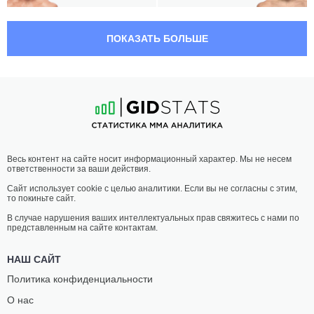
03:55 МСК
ПОЛУТЯЖЕЛЫЙ ВЕС
93 КГ
ПОКАЗАТЬ БОЛЬШЕ
ЭРИК
ДАРРЕН
АНДЕРС
СТЮАРТ
18
-
9
- 0 1 НЗ
16
-
10
- 0 2 НЗ
03:30 МСК
НАИЛЕГЧАЙШИЙ ВЕС
56.7 КГ
ЛОРЕН
ДЖОАНН
Весь контент на сайте носит информационный характер. Мы не несем
МЁРФИ
ВУД
ответственности за ваши действия.
16
-
7
- 0
17
-
8
- 0
Сайт использует cookie с целью аналитики. Если вы не согласны с этим,
то покиньте сайт.
03:05 МСК
ПОЛУЛЕГКИЙ ВЕС
65.8 КГ
В случае нарушения ваших интеллектуальных прав свяжитесь с нами по
представленным на сайте контактам.
ХАКИМ
МОВСАР
ДАВОДУ
ЕВЛОЕВ
НАШ САЙТ
13
-
4
- 1
20
-
0
- 0
Политика конфиденциальности
О нас
02:40 МСК
ЛЕГЧАЙШИЙ ВЕС
61.2 КГ