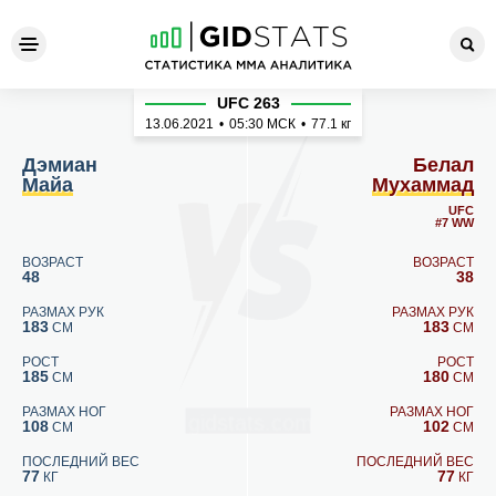
Дэмиан Майа - Белал Муха
UFC 263
13.06.2021
•
05:30
МСК
•
77.1 кг
Дэмиан
Белал
Майа
Мухаммад
UFC
#7 WW
ВОЗРАСТ
ВОЗРАСТ
48
38
РАЗМАХ РУК
РАЗМАХ РУК
183
183
СМ
СМ
РОСТ
РОСТ
185
180
СМ
СМ
РАЗМАХ НОГ
РАЗМАХ НОГ
108
102
СМ
СМ
ПОСЛЕДНИЙ ВЕС
ПОСЛЕДНИЙ ВЕС
77
77
КГ
КГ