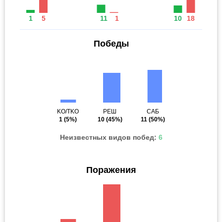
1
5
11
1
10
18
Победы
KO/TKO
РЕШ
САБ
1
(5%)
10
(45%)
11
(50%)
Неизвестных видов побед:
6
Поражения