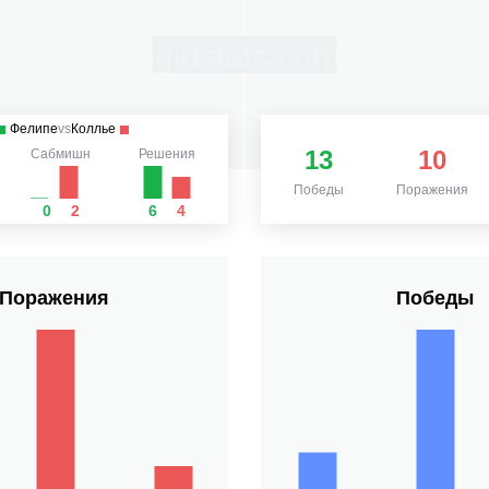
Фелипе
vs
Коллье
13
10
Сабмишн
Решения
Победы
Поражения
0
2
6
4
Поражения
Победы