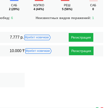
САБ
KO/TKO
РЕШ
САБ
2
(29%)
4
(44%)
5
(56%)
0
побед:
6
Неизвестных видов поражений:
1
7.777 р.
Регистрация
Фрибет новичкам
10.000 ₸
Регистрация
Фрибет новичкам