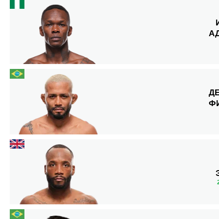
А
Д
Ф