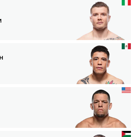
И
Н
О