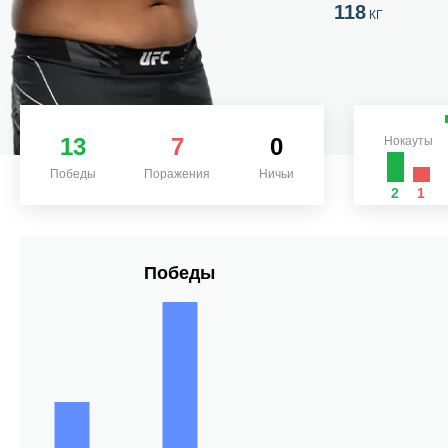
118
КГ
13
7
0
Нокауты
Победы
Поражения
Ничьи
2
1
Победы