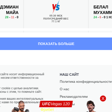
ДЭМИАН
БЕЛАЛ
МАЙА
МУХАМ
05:30 МСК
28
-
11
- 0
24
-
6
- 0 1 Н
ПОЛУСРЕДНИЙ ВЕС
77.1 КГ
ПОЛ
ДЖАМА
ПОКАЗАТЬ БОЛЬШЕ
КРЕЙГ
ХИЛЛ
05:00 МСК
17
-
8
- 1
12
-
4
- 0 1 Н
ПОЛУТЯЖЕЛЫЙ ВЕС
93 КГ
а сайте носит информационный
НАШ САЙТ
 несем ответственности за
ДРЮ
БРЭД
Политика конфиденциальности
ДОБЕР
РИДДЕЛ
04:20 МСК
 cookie с целью аналитики.
О нас
9
-
15
- 0 1 НЗ
10
-
4
- 0
ЛЕГКИЙ ВЕС
сны с этим, то покиньте сайт.
70.3 КГ
Рекламодателям
X
ения ваших интеллектуальных
 с нами по представленным на
UFC
Vegas 120
Контакты
.
Фрибет
9 Августа
ЭРИК
ДАРРЕН