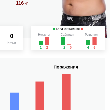
116
КГ
Коллье
vs
Фелипе
0
Нокауты
Сабмишн
Решения
Ничьи
1
2
2
0
4
6
Поражения