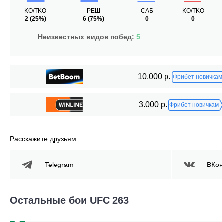
KO/TKO
РЕШ
САБ
KO/TKO
2
(25%)
6
(75%)
0
0
Неизвестных видов побед:
5
10.000 р.
Фрибет новичкам
3.000 р.
Фрибет новичкам
Расскажите друзьям
Telegram
ВКон
Остальные бои UFC 263