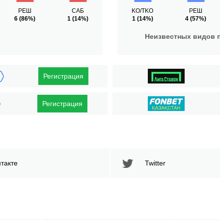
РЕШ
САБ
KO/TKO
РЕШ
6
(86%)
1
(14%)
1
(14%)
4
(57%)
Неизвестных видов 
Регистрация
Регистрация
такте
Twitter