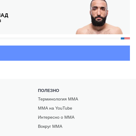
МАД
З
Л
З
ПОЛЕЗНО
Терминология ММА
Л
ММА на YouTube
Интересно о ММА
Вокруг ММА