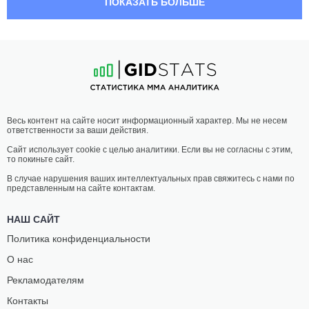
ПОКАЗАТЬ БОЛЬШЕ
ДЖАСТИН
САРВАРДЖОН
УИТЦЕЛЛ
ХАМИДОВ
12
-
3
- 0
16
-
1
- 0
02:30 МСК
•
3 x 5
НАИЛЕГЧАЙШИЙ ВЕС
56.7 КГ
ШЭННОН
ИЛАРА
Весь контент на сайте носит информационный характер. Мы не несем
КЛАРК
ДЖОАНН
ответственности за ваши действия.
7
-
1
- 0
13
-
10
- 0
Сайт использует cookie с целью аналитики. Если вы не согласны с этим,
то покиньте сайт.
02:00 МСК
•
3 x 5
ЛЕГЧАЙШИЙ ВЕС
61.2 КГ
В случае нарушения ваших интеллектуальных прав свяжитесь с нами по
представленным на сайте контактам.
КОБИ
ДАНИЭЛЬ
ФЕР
БЗДИГИАН
НАШ САЙТ
3
-
0
- 0 1 НЗ
0
-
0
- 0
Политика конфиденциальности
О нас
Рекламодателям
Контакты