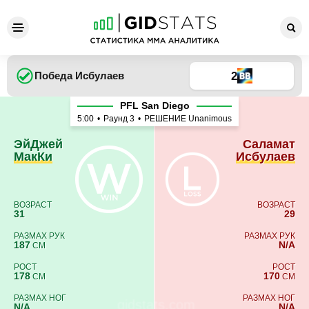
ЭйДжей МакКи - Саламат И
2
Победа
Исбулаев
PFL San Diego
5:00
•
Раунд 3
•
РЕШЕНИЕ Unanimous
ЭйДжей
Саламат
МакКи
Исбулаев
ВОЗРАСТ
ВОЗРАСТ
31
29
РАЗМАХ РУК
РАЗМАХ РУК
187
N/A
СМ
РОСТ
РОСТ
178
170
СМ
СМ
РАЗМАХ НОГ
РАЗМАХ НОГ
N/A
N/A