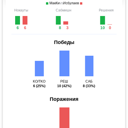
МакКи
vs
Исбулаев
Нокауты
Сабмишн
Решения
6
6
8
3
10
0
Победы
KO/TKO
РЕШ
САБ
6
(25%)
10
(42%)
8
(33%)
Поражения