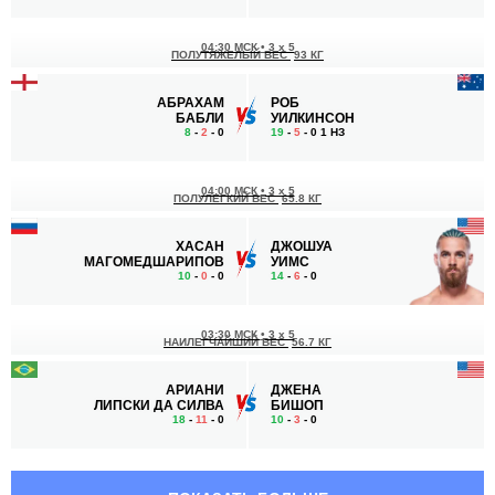
04:30 МСК
•
3 x 5
ПОЛУТЯЖЕЛЫЙ ВЕС
93 КГ
АБРАХАМ
РОБ
БАБЛИ
УИЛКИНСОН
8
-
2
- 0
19
-
5
- 0 1 НЗ
04:00 МСК
•
3 x 5
ПОЛУЛЕГКИЙ ВЕС
65.8 КГ
ХАСАН
ДЖОШУА
МАГОМЕДШАРИПОВ
УИМС
10
-
0
- 0
14
-
6
- 0
03:30 МСК
•
3 x 5
НАИЛЕГЧАЙШИЙ ВЕС
56.7 КГ
АРИАНИ
ДЖЕНА
ЛИПСКИ ДА СИЛВА
БИШОП
18
-
11
- 0
10
-
3
- 0
03:00 МСК
•
3 x 5
ЛЕГЧАЙШИЙ ВЕС
61.2 КГ