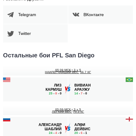
Telegram
ВКонтакте
Twitter
Остальные бои PFL San Diego
05:30 МСК
•
3 x 5
НАИЛЕГЧАЙШИЙ ВЕС
56.7 КГ
ЛИЗ
ВИВИАН
КАРМУШ
АРАУЖУ
25
-
8
- 0
14
-
7
- 0
05:00 МСК
•
3 x 5
ЛЕГКИЙ ВЕС
70.3 КГ
АЛЕКСАНДР
АЛФИ
ШАБЛИЙ
ДЕЙВИС
24
-
4
- 0
20
-
6
- 1