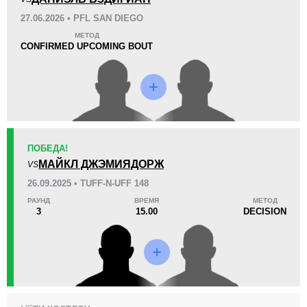
KO/TKO
РЕШ
САБ
27.06.2026 • PFL SAN DIEGO
0
0
0
МЕТОД
CONFIRMED UPCOMING BOUT
28
1
7:12
1
Среднее время боя
Финиши в первом раунде
Статистика боев по организациям
ПОБЕДА!
Организация
Боев
МАЙКЛ ДЖЭМИЯДОРЖ
VS
FFC
1
26.09.2025 • TUFF-N-UFF 148
TUFF
1
РАУНД
ВРЕМЯ
МЕТОД
3
15.00
DECISION