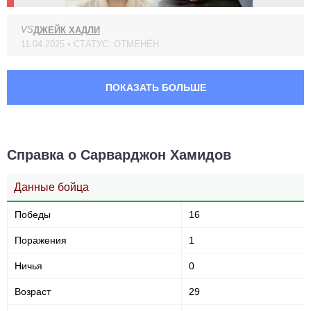
PFL
1
VS
ДЖЕЙК ХАДЛИ
UAEW
2
11.04.2025 • СТАТУС: ОТМЕНЁН
UOMMA
3
Не определено
2
ПОКАЗАТЬ БОЛЬШЕ
Справка о Сарварджон Хамидов
Данные бойца
Победы
16
Поражения
1
Ничья
0
Возраст
29