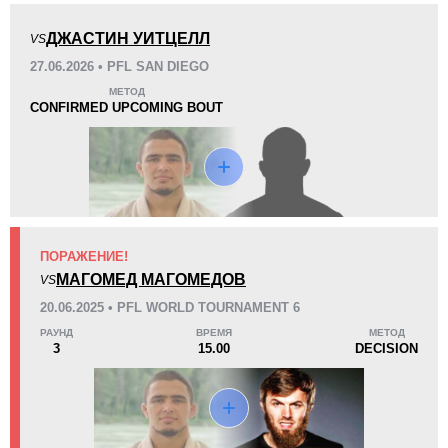
ДЖАСТИН УИТЦЕЛЛ
VS
KO/TKO
РЕШ
САБ
27.06.2026 • PFL SAN DIEGO
0
1
(100%)
0
МЕТОД
CONFIRMED UPCOMING BOUT
38
5
9:56
5
Среднее время боя
Финиши в первом раунде
Статистика боев по организациям
ПОРАЖЕНИЕ!
Организация
Боев
МАГОМЕД МАГОМЕДОВ
VS
AMC
1
20.06.2025 • PFL WORLD TOURNAMENT 6
APF
1
РАУНД
ВРЕМЯ
МЕТОД
ARMMAL
1
3
15.00
DECISION
Bellator
3
HOF
1
KMMAF
1
MMASR
1