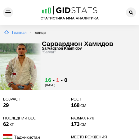
Главная
Бойцы
Сарварджон Хамидов
Sarvadzhon Khamidov
"Sarvar"
16
-
1
-
0
(В-П-Н)
ВОЗРАСТ
РОСТ
29
168
СМ
ПОСЛЕДНИЙ ВЕС
РАЗМАХ РУК
62
173
КГ
СМ
Таджикистан
МЕСТО РОЖДЕНИЯ