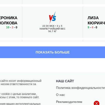
ЕРОНИКА
ЛИЗА
МОЛКОВА
КЮРИАЧ
22:30 МСК
•
3 x 5
10
-
3
- 0
9
-
4
- 0
НАИЛЕГЧАЙШИЙ ВЕС
56.7 КГ
МАРЕК
ДЖОЗЕ
ПОКАЗАТЬ БОЛЬШЕ
БАРТЛ
УИТТНЕ
22:00 МСК
•
3 x 5
17
-
16
- 0
16
-
7
- 0
ПОЛУСРЕДНИЙ ВЕС
77.1 КГ
а сайте носит информационный
НАШ САЙТ
 несем ответственности за
РАДОВАН
ОНДРЕЙ
Политика конфиденциальности
УШКРТ
РАСКА
21:30 МСК
•
3 x 5
 cookie с целью аналитики.
О нас
9
-
6
- 0
11
-
10
- 0
СРЕДНИЙ ВЕС
сны с этим, то покиньте сайт.
83.9 КГ
Рекламодателям
X
ения ваших интеллектуальных