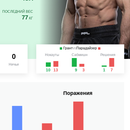
ПОСЛЕДНИЙ ВЕС
77
КГ
Грант
vs
Парадайзер
0
Нокауты
Сабмишн
Решения
Ничьи
10
13
9
3
1
7
Поражения