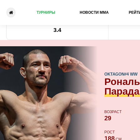
ТУРНИРЫ
НОВОСТИ ММА
РЕЙТ
Рональд Парадайзер - Джек
Коэффициент
3.4
OKTAGON
#4 WW
Ронал
Парада
ВОЗРАСТ
29
РОСТ
188
СМ