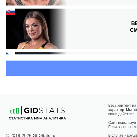
В
С
Весь контент н
характер. Мы не
ваши действия.
Сайт использует
Если вы не согла
© 2019-2026 GIDStats.ru
В случае наруш