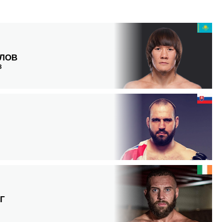
ЛОВ
З
Г