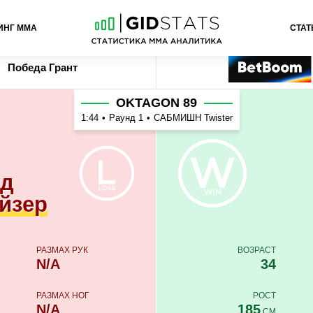
ИНГ ММА
СТАТ
 Грант
Ставка
Букмекер
Победа
Грант
OKTAGON 89
1:44
•
Раунд 1
•
САБМИШН Twister
ьд
йзер
РАЗМАХ РУК
ВОЗРАСТ
N/A
34
РАЗМАХ НОГ
РОСТ
N/A
185
СМ