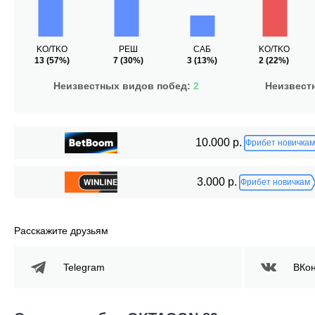
KO/TKO
РЕШ
САБ
KO/TKO
13
(57%)
7
(30%)
3
(13%)
2
(22%)
Неизвестных видов побед:
2
Неизвест
10.000 р.
Фрибет новичкам
3.000 р.
Фрибет новичкам
Расскажите друзьям
Telegram
ВКон