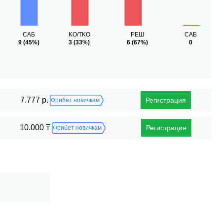
САБ
KO/TKO
РЕШ
САБ
9
(45%)
3
(33%)
6
(67%)
0
7.777 р.
Регистрация
Фрибет новичкам
10.000 ₸
Регистрация
Фрибет новичкам