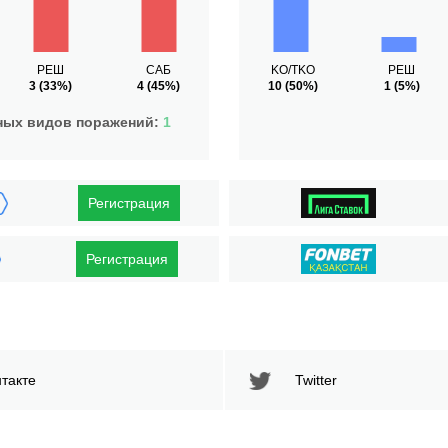
РЕШ
САБ
KO/TKO
РЕШ
3
(33%)
4
(45%)
10
(50%)
1
(5%)
ных видов поражений:
1
Регистрация
Регистрация
такте
Twitter