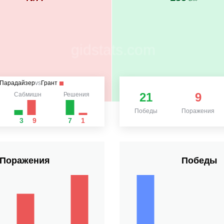
Парадайзер
vs
Грант
21
9
Сабмишн
Решения
Победы
Поражения
3
9
7
1
Поражения
Победы