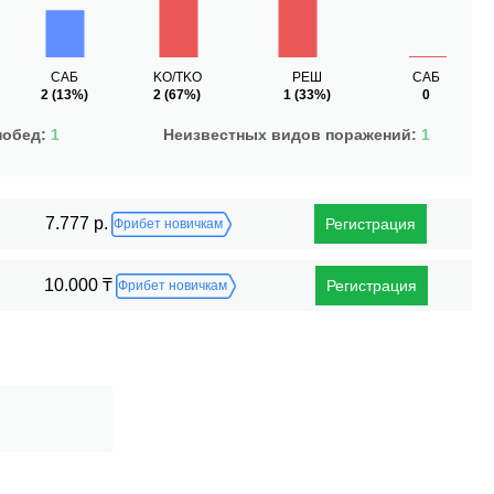
САБ
KO/TKO
РЕШ
САБ
2
(13%)
2
(67%)
1
(33%)
0
побед:
1
Неизвестных видов поражений:
1
7.777 р.
Регистрация
Фрибет новичкам
10.000 ₸
Регистрация
Фрибет новичкам