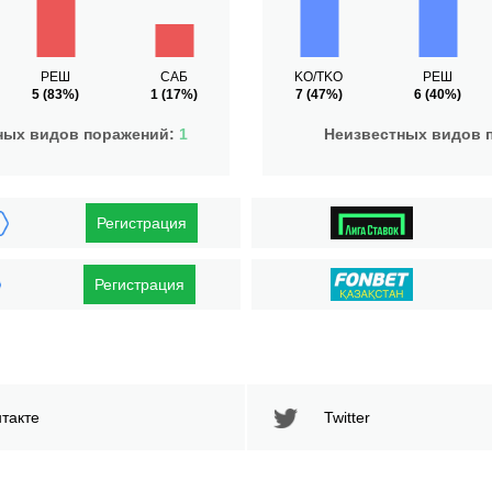
РЕШ
САБ
KO/TKO
РЕШ
5
(83%)
1
(17%)
7
(47%)
6
(40%)
ных видов поражений:
1
Неизвестных видов 
Регистрация
Регистрация
такте
Twitter