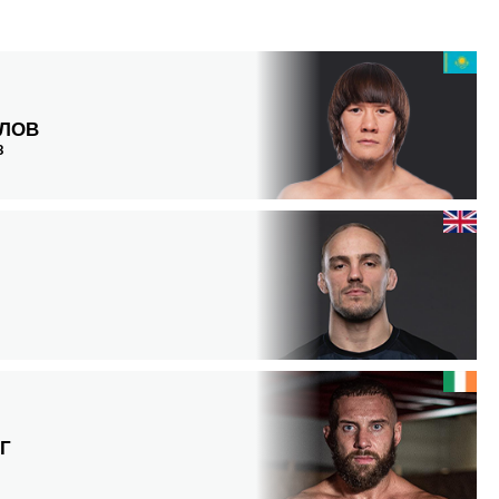
ЛОВ
З
Г