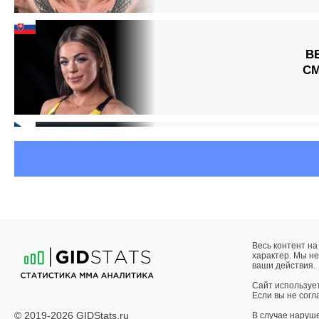
В
С
Весь контент н
характер. Мы не
ваши действия.
Сайт использует
Если вы не согла
© 2019-2026 GIDStats.ru
В случае наруш