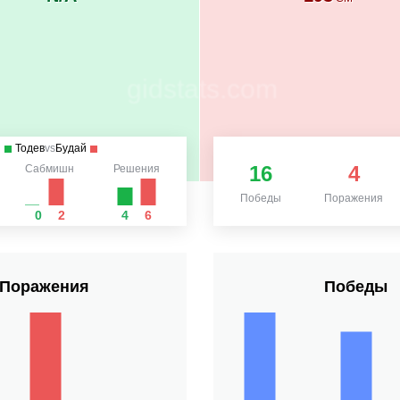
Тодев
vs
Будай
16
4
Сабмишн
Решения
Победы
Поражения
0
2
4
6
Поражения
Победы