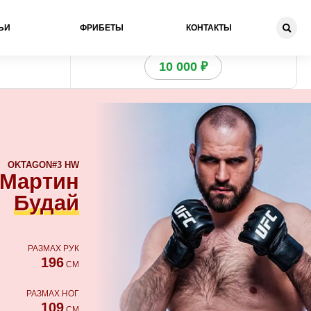
ЬИ
ФРИБЕТЫ
КОНТАКТЫ
Получи бонус
10 000 ₽
OKTAGON
#3 HW
Мартин
Будай
РАЗМАХ РУК
196
СМ
РАЗМАХ НОГ
109
СМ