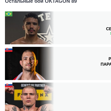
Остальные бои OKTAGON 89
С
ПАР