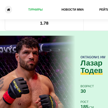
ТУРНИРЫ
НОВОСТИ ММА
РЕЙТ
Лазар Тодев - Мартин Буда
Коэффициент
1.78
OKTAGON
#1 HW
Лазар
Тодев
ВОЗРАСТ
30
РОСТ
185
СМ