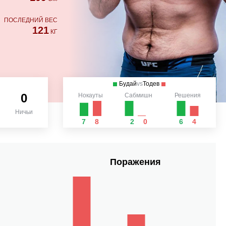
ПОСЛЕДНИЙ ВЕС
121
КГ
Будай
vs
Тодев
0
Нокауты
Сабмишн
Решения
Ничьи
7
8
2
0
6
4
Поражения