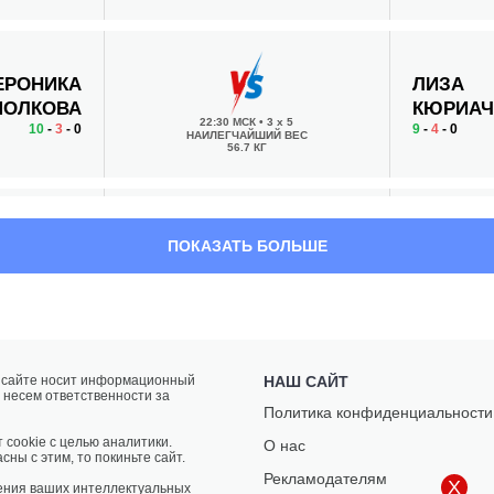
ЕРОНИКА
ЛИЗА
МОЛКОВА
КЮРИАЧ
22:30 МСК
•
3 x 5
10
-
3
- 0
9
-
4
- 0
НАИЛЕГЧАЙШИЙ ВЕС
56.7 КГ
МАРЕК
ДЖОЗЕ
ПОКАЗАТЬ БОЛЬШЕ
БАРТЛ
УИТТНЕ
22:00 МСК
•
3 x 5
17
-
16
- 0
16
-
7
- 0
ПОЛУСРЕДНИЙ ВЕС
77.1 КГ
а сайте носит информационный
НАШ САЙТ
 несем ответственности за
РАДОВАН
ОНДРЕЙ
Политика конфиденциальности
УШКРТ
РАСКА
21:30 МСК
•
3 x 5
 cookie с целью аналитики.
О нас
9
-
6
- 0
11
-
10
- 0
СРЕДНИЙ ВЕС
сны с этим, то покиньте сайт.
83.9 КГ
Рекламодателям
X
ения ваших интеллектуальных