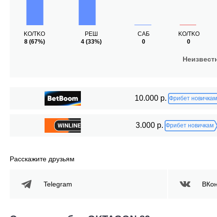
KO/TKO
РЕШ
САБ
KO/TKO
8
(67%)
4
(33%)
0
0
Неизвест
10.000 р.
Фрибет новичкам
3.000 р.
Фрибет новичкам
Расскажите друзьям
Telegram
ВКон