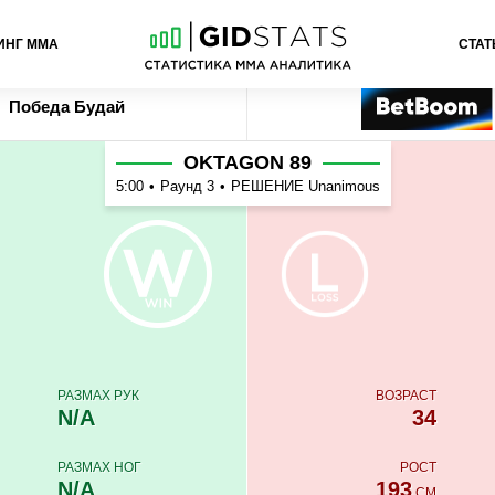
ИНГ ММА
СТАТ
й
Ставка
Букмекер
Победа
Будай
OKTAGON 89
5:00
•
Раунд 3
•
РЕШЕНИЕ Unanimous
РАЗМАХ РУК
ВОЗРАСТ
N/A
34
РАЗМАХ НОГ
РОСТ
N/A
193
СМ