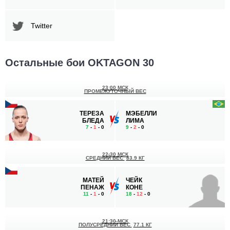
Twitter
Остальные бои OKTAGON 30
23:00 МСК
ПРОМЕЖУТОЧНЫЙ ВЕС
ТЕРЕЗА
МЭБЕЛЛИ
БЛЕДА
ЛИМА
7
-
1
- 0
9
-
2
- 0
22:30 МСК
СРЕДНИЙ ВЕС
83.9 КГ
МАТЕЙ
ЧЕЙК
ПЕНАЖ
КОНЕ
11
-
1
- 0
18
-
12
- 0
21:30 МСК
ПОЛУСРЕДНИЙ ВЕС
77.1 КГ