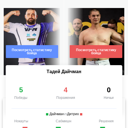
Посмотреть статистику
Посмотреть статистику
бойца
бойца
Тадей Дайчман
5
4
0
Победы
Поражения
Ничьи
Дайчман
vs
Дитрих
Нокауты
Сабмишн
Решения