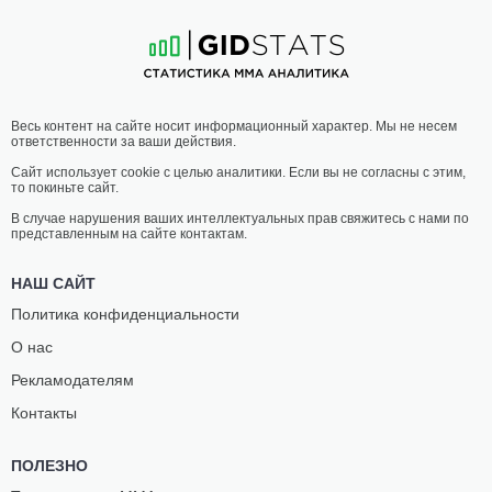
11
-
4
- 0
4
-
1
- 0
19:30 МСК
ПОЛУСРЕДНИЙ ВЕС
77.1 КГ
ТАТО
ЭММАНУЭЛЬ
Весь контент на сайте носит информационный характер. Мы не несем
ПРИМЕРА
ДАВА
ответственности за ваши действия.
20
-
16
- 0
10
-
9
- 0
Сайт использует cookie с целью аналитики. Если вы не согласны с этим,
то покиньте сайт.
19:00 МСК
ПРОМЕЖУТОЧНЫЙ ВЕС
В случае нарушения ваших интеллектуальных прав свяжитесь с нами по
представленным на сайте контактам.
МАТЕ
АЛЕКСАНДР
САНИКИДЗЕ
КОЛОНТАЙ
НАШ САЙТ
11
-
5
- 0
9
-
2
- 0
Политика конфиденциальности
О нас
Рекламодателям
Контакты
ПОЛЕЗНО