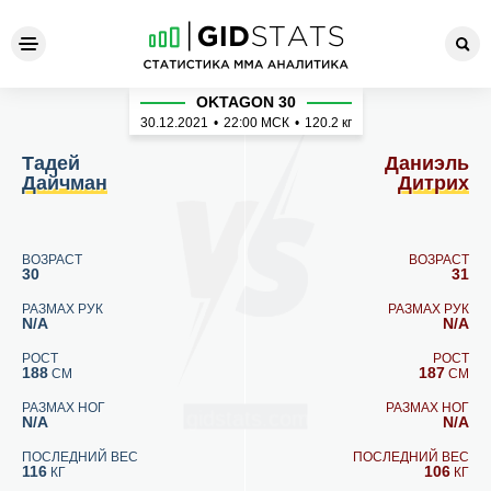
Тадей Дайчман - Даниэль Д
OKTAGON 30
30.12.2021
•
22:00
МСК
•
120.2 кг
Тадей
Даниэль
Дайчман
Дитрих
ВОЗРАСТ
ВОЗРАСТ
30
31
РАЗМАХ РУК
РАЗМАХ РУК
N/A
N/A
РОСТ
РОСТ
188
187
СМ
СМ
РАЗМАХ НОГ
РАЗМАХ НОГ
N/A
N/A
ПОСЛЕДНИЙ ВЕС
ПОСЛЕДНИЙ ВЕС
116
106
КГ
КГ