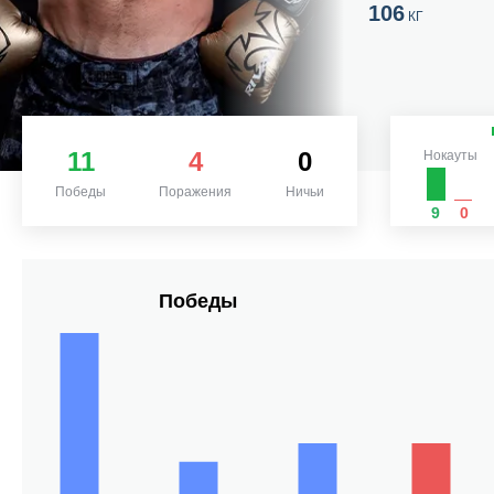
106
КГ
11
4
0
Нокауты
Победы
Поражения
Ничьи
9
0
Победы