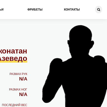
ЬИ
ФРИБЕТЫ
КОНТАКТЫ
жонатан
Азеведо
РАЗМАХ РУК
N/A
РАЗМАХ НОГ
N/A
ПОСЛЕДНИЙ ВЕС