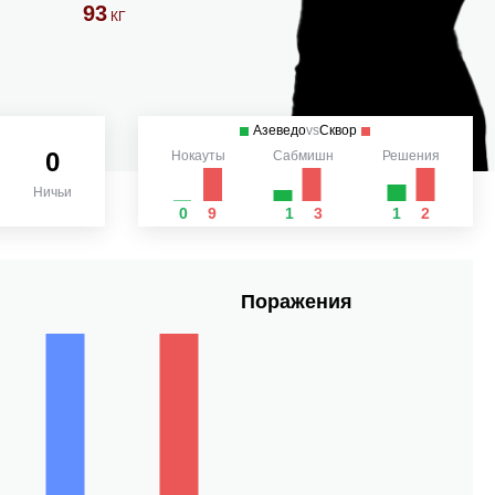
93
КГ
Азеведо
vs
Сквор
0
Нокауты
Сабмишн
Решения
Ничьи
0
9
1
3
1
2
Поражения