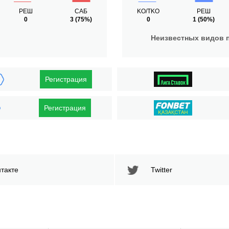
РЕШ
САБ
KO/TKO
РЕШ
0
3
(75%)
0
1
(50%)
Неизвестных видов 
Регистрация
Регистрация
такте
Twitter