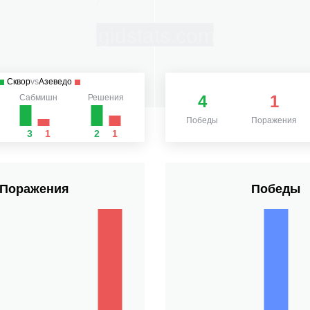
Сквор
vs
Азеведо
4
1
Сабмишн
Решения
Победы
Поражения
3
1
2
1
Поражения
Победы