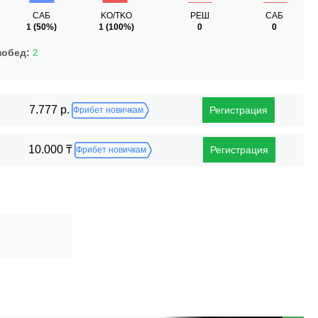
САБ
KO/TKO
РЕШ
САБ
1
(50%)
1
(100%)
0
0
побед:
2
7.777 р.
Регистрация
Фрибет новичкам
10.000 ₸
Регистрация
Фрибет новичкам