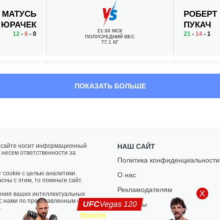
МАТУСЬ
РОБЕРТ
ЮРАЧЕК
ПУКАЧ
21:30 МСК
12
-
6
- 0
21
-
14
- 1
ПОЛУСРЕДНИЙ ВЕС
77.1 КГ
ЯКУБ
ДАВИД
ПОКАЗАТЬ БОЛЬШЕ
ТИХОТА
КАРЕТА
5
-
4
- 0
21:00 МСК
5
-
5
- 0
ПРОМЕЖУТОЧНЫЙ ВЕС
а сайте носит информационный
НАШ САЙТ
 несем ответственности за
ЛЮСИЯ
ОЛЬГА
Политика конфиденциальности
ШАБОВА
РУБИН
 cookie с целью аналитики.
О нас
11
-
0
- 0
20:30 МСК
10
-
5
- 0
сны с этим, то покиньте сайт.
ПРОМЕЖУТОЧНЫЙ ВЕС
Рекламодателям
X
ения ваших интеллектуальных
 с нами по представленным на
UFC
Vegas 120
Контакты
.
Фрибет
9 Августа