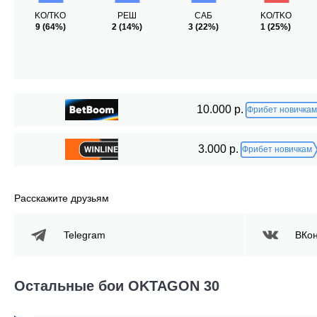
KO/TKO
РЕШ
САБ
KO/TKO
9
(64%)
2
(14%)
3
(22%)
1
(25%)
10.000 р.
Фрибет новичкам
3.000 р.
Фрибет новичкам
Расскажите друзьям
Telegram
ВКон
Остальные бои OKTAGON 30