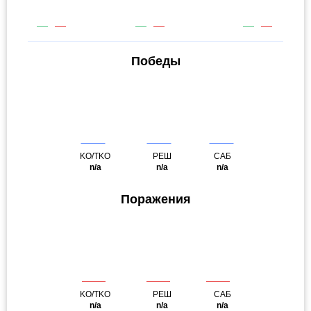
Победы
KO/TKO
РЕШ
САБ
n/a
n/a
n/a
Поражения
KO/TKO
РЕШ
САБ
n/a
n/a
n/a