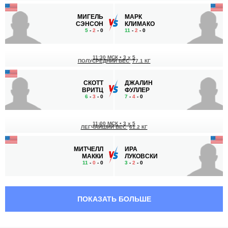
МИГЕЛЬ
МАРК
СЭНСОН
КЛИМАКО
5
-
2
- 0
11
-
2
- 0
11:30 МСК
•
3 x 5
ПОЛУСРЕДНИЙ ВЕС
77.1 КГ
СКОТТ
ДЖАЛИН
ВРИТЦ
ФУЛЛЕР
6
-
3
- 0
7
-
4
- 0
11:00 МСК
•
3 x 5
ЛЕГЧАЙШИЙ ВЕС
61.2 КГ
МИТЧЕЛЛ
ИРА
МАККИ
ЛУКОВСКИ
11
-
0
- 0
3
-
2
- 0
10:30 МСК
•
3 x 5
СРЕДНИЙ ВЕС
83.9 КГ
ПОКАЗАТЬ БОЛЬШЕ
УЭС
ДИЛАН
ШУЛЬТЦ
БУДКА