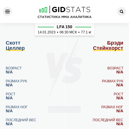
Скотт Целлер - Брэди Стей
LFA 150
14.01.2023
•
06:30
МСК
•
77.1 кг
Скотт
Брэди
Целлер
Стейнхорст
ВОЗРАСТ
ВОЗРАСТ
N/A
N/A
РАЗМАХ РУК
РАЗМАХ РУК
N/A
N/A
РОСТ
РОСТ
N/A
N/A
РАЗМАХ НОГ
РАЗМАХ НОГ
N/A
N/A
ПОСЛЕДНИЙ ВЕС
ПОСЛЕДНИЙ ВЕС
N/A
N/A