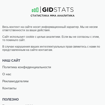
9
-
3
- 0
7
-
5
- 0
10:00 МСК
•
3 x 5
СРЕДНИЙ ВЕС
83.9 КГ
ДЖЕКСОН
ДЕВЕН
Весь контент на сайте носит информационный характер. Мы не несем
МАКВЕЙ
ПАУЛСЕН
ответственности за ваши действия.
7
-
2
- 0
5
-
7
- 0
Сайт использует cookie с целью аналитики. Если вы не согласны с этим,
то покиньте сайт.
09:30 МСК
•
3 x 5
ЛЕГЧАЙШИЙ ВЕС
61.2 КГ
В случае нарушения ваших интеллектуальных прав свяжитесь с нами по
представленным на сайте контактам.
КУАНГ
ГЕНРИ
ЛЕ
ХАФФ
НАШ САЙТ
9
-
3
- 0
4
-
4
- 0
Политика конфиденциальности
О нас
09:00 МСК
•
3 x 5
ПОЛУЛЕГКИЙ ВЕС
65.8 КГ
Рекламодателям
ГЭРИ
ИСААК
Контакты
КОНКОЛ
ТОМПСОН
5
-
4
- 0
9
-
3
- 0
ПОЛЕЗНО
08:30 МСК
•
3 x 5