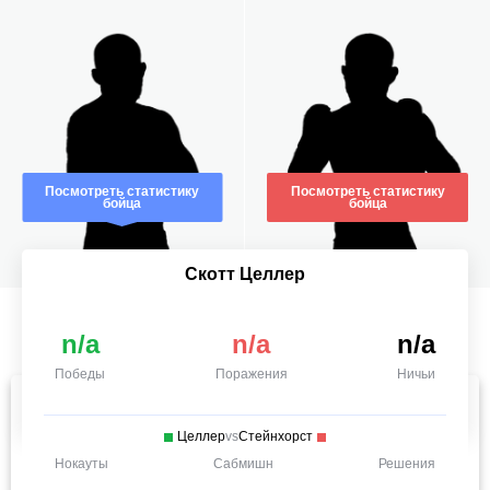
Посмотреть статистику
Посмотреть статистику
бойца
бойца
Скотт Целлер
n/a
n/a
n/a
Победы
Поражения
Ничьи
Целлер
vs
Стейнхорст
Нокауты
Сабмишн
Решения