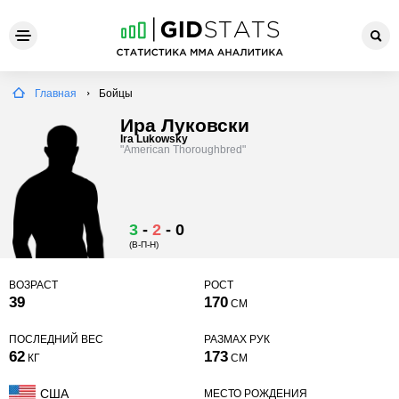
Главная
Бойцы
Ира Луковски
Ira Lukowsky
"American Thoroughbred"
3
-
2
-
0
(В-П-Н)
ВОЗРАСТ
РОСТ
39
170
СМ
ПОСЛЕДНИЙ ВЕС
РАЗМАХ РУК
62
173
КГ
СМ
США
МЕСТО РОЖДЕНИЯ