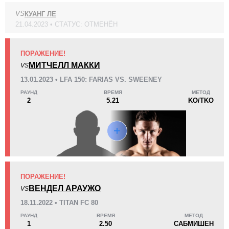
VS
КУАНГ ЛЕ
21.04.2023 • СТАТУС: ОТМЕНЁН
KO/TKO
РЕШ
САБ
1
(50%)
0
1
(50%)
ПОРАЖЕНИЕ!
24
1
6:12
1
МИТЧЕЛЛ МАККИ
VS
Среднее время боя
Финиши в первом раунде
13.01.2023 • LFA 150: FARIAS VS. SWEENEY
РАУНД
ВРЕМЯ
МЕТОД
2
5.21
KO/TKO
Статистика боев по организациям
Организация
Боев
LFA
2
Titan
2
UBCB
ПОРАЖЕНИЕ!
1
ВЕНДЕЛ АРАУЖО
VS
18.11.2022 • TITAN FC 80
РАУНД
ВРЕМЯ
МЕТОД
1
2.50
САБМИШЕН