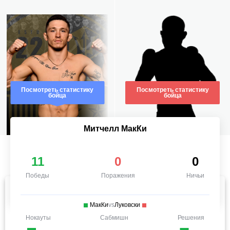
Посмотреть статистику
Посмотреть статистику
бойца
бойца
Митчелл МакКи
11
0
0
Победы
Поражения
Ничьи
МакКи
vs
Луковски
Нокауты
Сабмишн
Решения