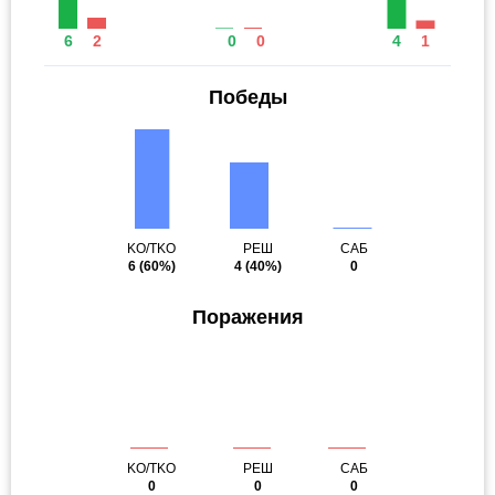
6
2
0
0
4
1
Победы
KO/TKO
РЕШ
САБ
6
(60%)
4
(40%)
0
Поражения
KO/TKO
РЕШ
САБ
0
0
0