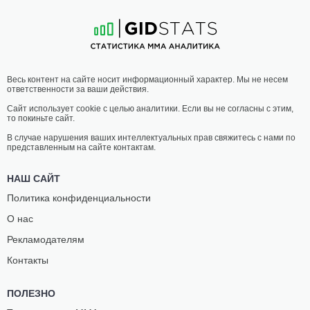
7
-
2
- 0
5
-
7
- 0
09:30 МСК
•
3 x 5
ЛЕГЧАЙШИЙ ВЕС
61.2 КГ
КУАНГ
ГЕНРИ
Весь контент на сайте носит информационный характер. Мы не несем
ЛЕ
ХАФФ
ответственности за ваши действия.
9
-
3
- 0
4
-
4
- 0
Сайт использует cookie с целью аналитики. Если вы не согласны с этим,
то покиньте сайт.
09:00 МСК
•
3 x 5
ПОЛУЛЕГКИЙ ВЕС
65.8 КГ
В случае нарушения ваших интеллектуальных прав свяжитесь с нами по
представленным на сайте контактам.
ГЭРИ
ИСААК
КОНКОЛ
ТОМПСОН
НАШ САЙТ
5
-
4
- 0
9
-
3
- 0
Политика конфиденциальности
О нас
08:30 МСК
•
3 x 5
ЛЕГЧАЙШИЙ ВЕС
61.2 КГ
Рекламодателям
АДАМУ
ГАНБАТ
Контакты
ИСА
БАЙАСГАЛАН
4
-
2
- 0
4
-
1
- 0
ПОЛЕЗНО
08:00 МСК
•
3 x 5