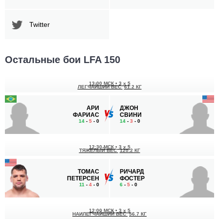
Twitter
Остальные бои LFA 150
13:00 МСК
•
3 x 5
ЛЕГЧАЙШИЙ ВЕС
61.2 КГ
АРИ
ДЖОН
ФАРИАС
СВИНИ
14
-
5
- 0
14
-
3
- 0
12:30 МСК
•
3 x 5
ТЯЖЕЛЫЙ ВЕС
120.2 КГ
ТОМАС
РИЧАРД
ПЕТЕРСЕН
ФОСТЕР
11
-
4
- 0
6
-
5
- 0
12:00 МСК
•
3 x 5
НАИЛЕГЧАЙШИЙ ВЕС
56.7 КГ