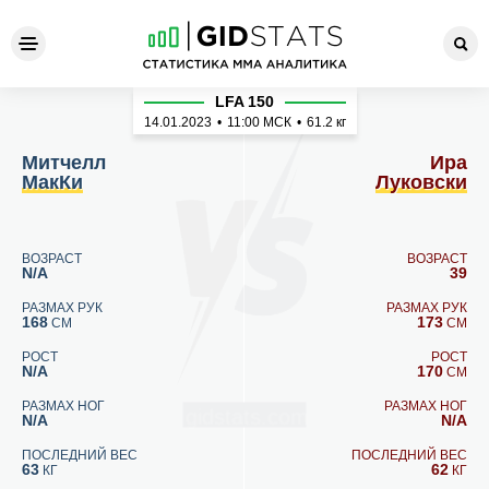
Митчелл МакКи - Ира Луков
LFA 150
14.01.2023
•
11:00
МСК
•
61.2 кг
Митчелл
Ира
МакКи
Луковски
ВОЗРАСТ
ВОЗРАСТ
N/A
39
РАЗМАХ РУК
РАЗМАХ РУК
168
173
СМ
СМ
РОСТ
РОСТ
N/A
170
СМ
РАЗМАХ НОГ
РАЗМАХ НОГ
N/A
N/A
ПОСЛЕДНИЙ ВЕС
ПОСЛЕДНИЙ ВЕС
63
62
КГ
КГ