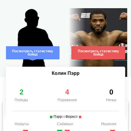
Посмотреть статистику
Посмотреть статистику
бойца
бойца
Колин Пэрр
2
4
0
Победы
Поражения
Ничьи
Пэрр
vs
Форест
Нокауты
Сабмишн
Решения