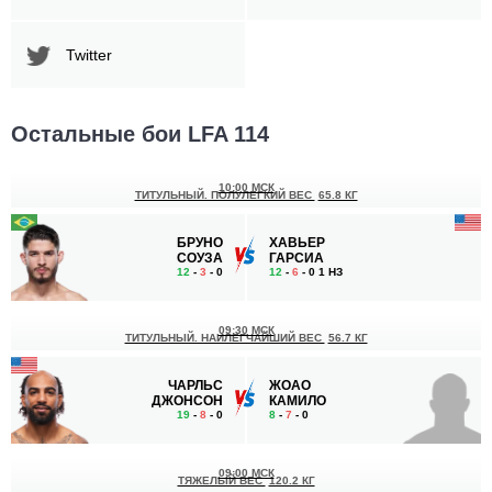
Twitter
Остальные бои LFA 114
10:00 МСК
ТИТУЛЬНЫЙ. ПОЛУЛЕГКИЙ ВЕС
65.8 КГ
БРУНО
ХАВЬЕР
СОУЗА
ГАРСИА
12
-
3
- 0
12
-
6
- 0 1 НЗ
09:30 МСК
ТИТУЛЬНЫЙ. НАИЛЕГЧАЙШИЙ ВЕС
56.7 КГ
ЧАРЛЬС
ЖОАО
ДЖОНСОН
КАМИЛО
19
-
8
- 0
8
-
7
- 0
09:00 МСК
ТЯЖЕЛЫЙ ВЕС
120.2 КГ