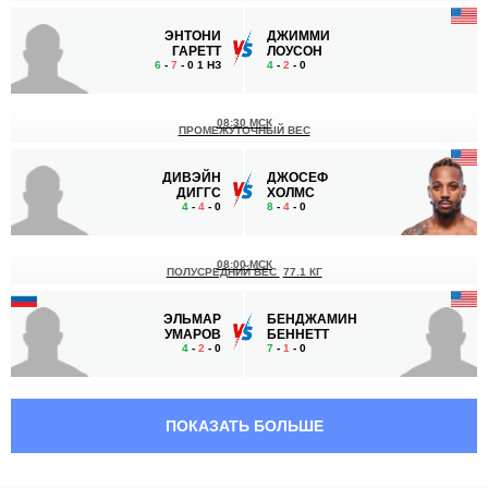
ЭНТОНИ
ДЖИММИ
ГАРЕТТ
ЛОУСОН
6
-
7
- 0 1 НЗ
4
-
2
- 0
08:30 МСК
ПРОМЕЖУТОЧНЫЙ ВЕС
ДИВЭЙН
ДЖОСЕФ
ДИГГС
ХОЛМС
4
-
4
- 0
8
-
4
- 0
08:00 МСК
ПОЛУСРЕДНИЙ ВЕС
77.1 КГ
ЭЛЬМАР
БЕНДЖАМИН
УМАРОВ
БЕННЕТТ
4
-
2
- 0
7
-
1
- 0
07:30 МСК
ПРОМЕЖУТОЧНЫЙ ВЕС
ПОКАЗАТЬ БОЛЬШЕ
ИРФАН
УИЛЛЬЯМ
МУЛАБИТИНОВИЧ
СТАРКС