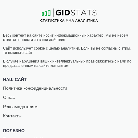
2
-
2
- 1
10
-
3
- 0
06:30 МСК
НАИЛЕГЧАЙШИЙ ВЕС
56.7 КГ
ДЭН
ДЖОИ
Весь контент на сайте носит информационный характер. Мы не несем
МОРИАРТИ
СКАНЛЭН
ответственности за ваши действия.
3
-
1
- 0
4
-
4
- 0
Сайт использует cookie с целью аналитики. Если вы не согласны с этим,
то покиньте сайт.
06:00 МСК
ЛЕГЧАЙШИЙ ВЕС
61.2 КГ
В случае нарушения ваших интеллектуальных прав свяжитесь с нами по
представленным на сайте контактам.
ИРА
АЛЕКС
ЛУКОВСКИ
МАСИАС
НАШ САЙТ
3
-
2
- 0
1
-
2
- 0
Политика конфиденциальности
О нас
05:30 МСК
ПОЛУЛЕГКИЙ ВЕС
65.8 КГ
Рекламодателям
ААРОН
ДЖОШ
Контакты
ЛЭЙК
СУЗЕРЛИН
0
-
1
- 0
-
-
ПОЛЕЗНО
05:00 МСК