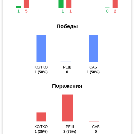
1
5
1
1
0
2
Победы
KO/TKO
РЕШ
САБ
1
(50%)
0
1
(50%)
Поражения
KO/TKO
РЕШ
САБ
1
(25%)
3
(75%)
0