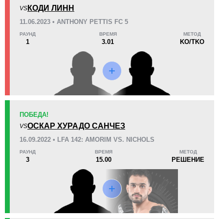
KO/TKO
РЕШ
САБ
КОДИ ЛИНН
VS
1
(100%)
0
0
11.06.2023 • ANTHONY PETTIS FC 5
РАУНД
ВРЕМЯ
МЕТОД
26
1
6:47
1
1
3.01
KO/TKO
Среднее время боя
Финиши в первом раунде
Статистика боев по организациям
Организация
Боев
ПОБЕДА!
APFC
1
ОСКАР ХУРАДО САНЧЕЗ
VS
LFA
3
16.09.2022 • LFA 142: AMORIM VS. NICHOLS
РАУНД
ВРЕМЯ
МЕТОД
3
15.00
РЕШЕНИЕ