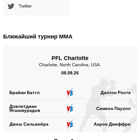
Twitter
Ближайший турнир ММА
PFL Charlotte
Charlotte, North Carolina, USA.
08.08.26
Брайан Баттл
Далтон Роста
Довлетджан
Симеон Пауэлл
Ягшимурадов
Джош Сильвейра
Аарон Джеффри