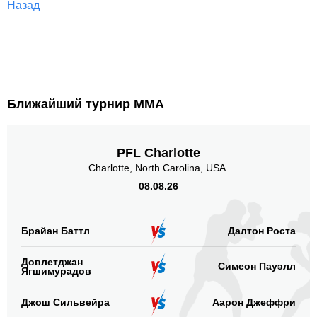
Назад
Ближайший турнир ММА
PFL Charlotte
Charlotte, North Carolina, USA.
08.08.26
Брайан Баттл
Далтон Роста
Довлетджан
Симеон Пауэлл
Ягшимурадов
Джош Сильвейра
Аарон Джеффри