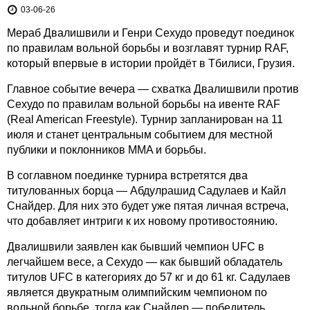
03-06-26
Мераб Двалишвили и Генри Сехудо проведут поединок
по правилам вольной борьбы и возглавят турнир RAF,
который впервые в истории пройдёт в Тбилиси, Грузия.
Главное событие вечера — схватка Двалишвили против
Сехудо по правилам вольной борьбы на ивенте RAF
(Real American Freestyle). Турнир запланирован на 11
июля и станет центральным событием для местной
публики и поклонников MMA и борьбы.
В соглавном поединке турнира встретятся два
титулованных борца — Абдулрашид Садулаев и Кайл
Снайдер. Для них это будет уже пятая личная встреча,
что добавляет интриги к их новому противостоянию.
Двалишвили заявлен как бывший чемпион UFC в
легчайшем весе, а Сехудо — как бывший обладатель
титулов UFC в категориях до 57 кг и до 61 кг. Садулаев
является двукратным олимпийским чемпионом по
вольной борьбе, тогда как Снайдер — победитель