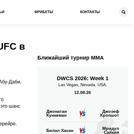
ЬИ
ФРИБЕТЫ
КОНТАКТЫ
UFC в
Ближайший турнир ММА
DWCS 2026: Week 1
Абу-Даби,
Las Vegas, Nevada, USA.
12.08.26
го
 это шанс
Джонатан
Джозеф
Куннеман
Кропшот
ерейре.
Мридул
Билал Хасан
Сайкия