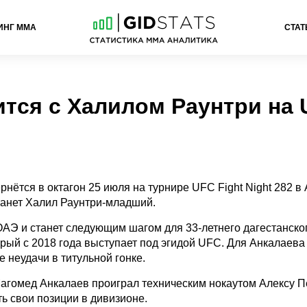
ИНГ ММА
СТАТ
тся с Халилом Раунтри на 
нётся в октагон 25 июля на турнире UFC Fight Night 282 в 
танет Халил Раунтри-младший.
ОАЭ и станет следующим шагом для 33-летнего дагестанско
рый с 2018 года выступает под эгидой UFC. Для Анкалаева
е неудачи в титульной гонке.
Магомед Анкалаев проиграл техническим нокаутом Алексу П
ть свои позиции в дивизионе.