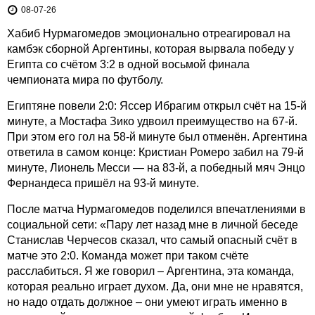
08-07-26
Хабиб Нурмагомедов эмоционально отреагировал на
камбэк сборной Аргентины, которая вырвала победу у
Египта со счётом 3:2 в одной восьмой финала
чемпионата мира по футболу.
Египтяне повели 2:0: Яссер Ибрагим открыл счёт на 15-й
минуте, а Мостафа Зико удвоил преимущество на 67-й.
При этом его гол на 58-й минуте был отменён. Аргентина
ответила в самом конце: Кристиан Ромеро забил на 79-й
минуте, Лионель Месси — на 83-й, а победный мяч Энцо
Фернандеса пришёл на 93-й минуте.
После матча Нурмагомедов поделился впечатлениями в
социальной сети: «Пару лет назад мне в личной беседе
Станислав Черчесов сказал, что самый опасный счёт в
матче это 2:0. Команда может при таком счёте
расслабиться. Я же говорил – Аргентина, эта команда,
которая реально играет духом. Да, они мне не нравятся,
но надо отдать должное – они умеют играть именно в