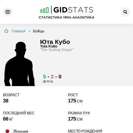
Главная
Бойцы
Юта Кубо
Yuta Kubo
"The Smiling Sniper"
5
-
2
-
0
(В-П-Н)
ВОЗРАСТ
РОСТ
38
175
СМ
ПОСЛЕДНИЙ ВЕС
РАЗМАХ РУК
66
175
КГ
СМ
Япония
МЕСТО РОЖДЕНИЯ