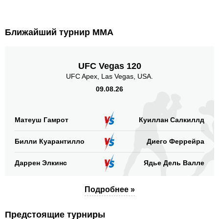
Ближайший турнир ММА
UFC Vegas 120
UFC Apex, Las Vegas, USA.
09.08.26
Матеуш Гамрот
Куиллан Салкиллд
Билли Куарантилло
Диего Феррейра
Даррен Элкинс
Ядье Дель Валле
Подробнее »
Предстоящие турниры