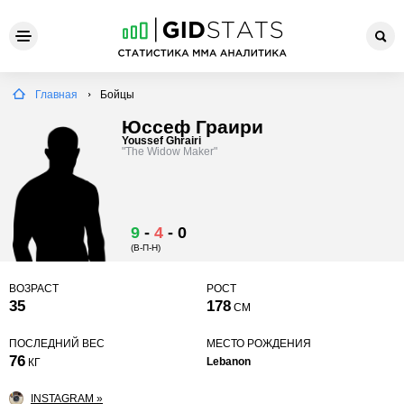
Главная
Бойцы
Юссеф Граири
Youssef Ghrairi
"The Widow Maker"
9
-
4
-
0
(В-П-Н)
ВОЗРАСТ
РОСТ
35
178
СМ
ПОСЛЕДНИЙ ВЕС
МЕСТО РОЖДЕНИЯ
76
Lebanon
КГ
INSTAGRAM »