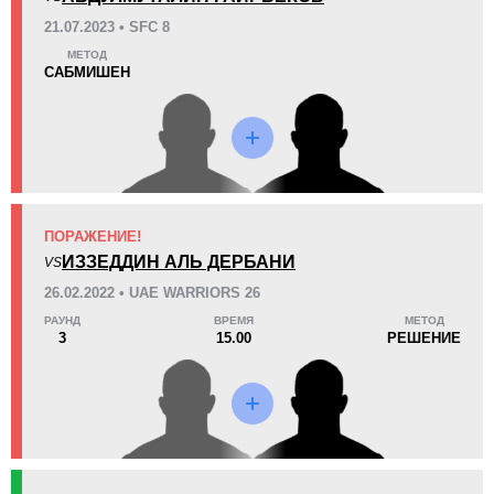
0
4
(80%)
1
(20%)
21.07.2023 • SFC 8
МЕТОД
41
2
10:18
2
САБМИШЕН
Среднее время боя
Финиши в первом раунде
Статистика боев по организациям
Организация
Боев
ПОРАЖЕНИЕ!
BCF
1
ИЗЗЕДДИН АЛЬ ДЕРБАНИ
VS
CFC
1
26.02.2022 • UAE WARRIORS 26
DFC
1
РАУНД
ВРЕМЯ
МЕТОД
3
15.00
РЕШЕНИЕ
EFC
6
ICFC
1
SFC
1
UAEW
2
Не определено
1