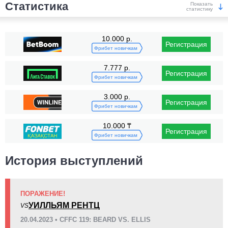
Статистика
Показать
статистику
Победы
10.000 р.
Регистрация
Фрибет новичкам
7.777 р.
Регистрация
Фрибет новичкам
3.000 р.
Регистрация
KO/TKO
РЕШ
САБ
Фрибет новичкам
1
(100%)
0
0
10.000 ₸
Регистрация
Поражения
Фрибет новичкам
История выступлений
ПОРАЖЕНИЕ!
KO/TKO
РЕШ
САБ
УИЛЛЬЯМ РЕНТЦ
VS
2
(100%)
0
0
20.04.2023 • CFFC 119: BEARD VS. ELLIS