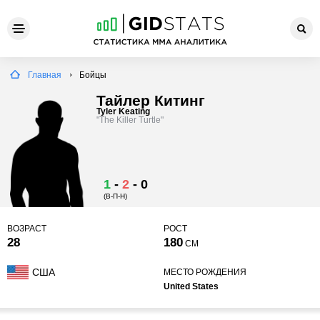
Главная
Бойцы
Тайлер Китинг
Tyler Keating
"The Killer Turtle"
1
-
2
-
0
(В-П-Н)
ВОЗРАСТ
РОСТ
28
180
СМ
США
МЕСТО РОЖДЕНИЯ
United States