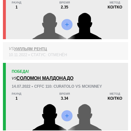
РАУНД
ВРЕМЯ
МЕТОД
24
1
6:11
1
1
2.35
KO/TKO
Среднее время боя
Финиши в первом раунде
Статистика боев по организациям
Организация
Боев
VS
УИЛЛЬЯМ РЕНТЦ
10.11.2022 • СТАТУС: ОТМЕНЁН
Cage Fury
3
ПОБЕДА!
СОЛОМОН МАЛДОНАДО
VS
14.07.2022 • CFFC 110: CURATOLO VS MCKINNEY
РАУНД
ВРЕМЯ
МЕТОД
1
3.34
KO/TKO