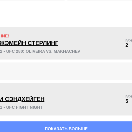
KO/TKO
РЕШ
САБ
НИЕ!
8
(47%)
7
(41%)
2
(12%)
РАУ
ЖЭМЕЙН СТЕРЛИНГ
2
Неизвестных видов побед:
3
22 • UFC 280: OLIVEIRA VS. MAKHACHEV
46
4
11:42
4
Среднее время боя
Финиши в первом
!
раунде
РАУ
И СЭНДХЕЙГЕН
5
21 • UFC FIGHT NIGHT
ПОКАЗАТЬ БОЛЬШЕ
0.70
1.30
0.70
1.30