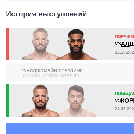
KOTC
1
TUF
3
История выступлений
Не определено
3
ПОРАЖЕ
Позиция акцентированных
АЛД
VS
ударов
22.10.20
АЛДЖЭМЕЙН СТЕРЛИНГ
VS
10.09.2022 • СТАТУС: ОТМЕНЁН
ПОБЕДА
КОР
В стойке
В клинче
В партере
VS
820
(73%)
113
(10%)
190
(17%)
24.07.20