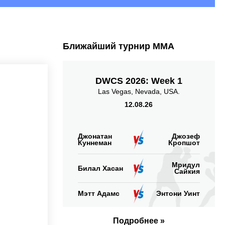
Тейкдаунов
Попыток
выполнено
тейкдаунов
Ближайший турнир ММА
DWCS 2026: Week 1
5.09
6.00
5.09
6.00
Las Vegas, Nevada, USA.
Наносит
Пропускает
12.08.26
акцентированных
акцентированных
ударов в минуту
ударов в минуту
Джонатан
Джозеф
Куннеман
Кропшот
Мридул
2
41
58
41%
58%
Билал Хасан
Сайкия
Точность
Защита от
Мэтт Адамс
Энтони Уинт
акцентированных
акцентированного
ударов
удара
Подробнее »