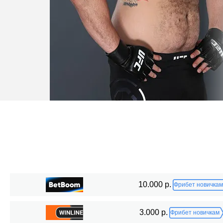
Статистика боев по организациям
10.000 р.
Фрибет новичкам
Организация
Боев
3.000 р.
Фрибет новичкам
UFC
7