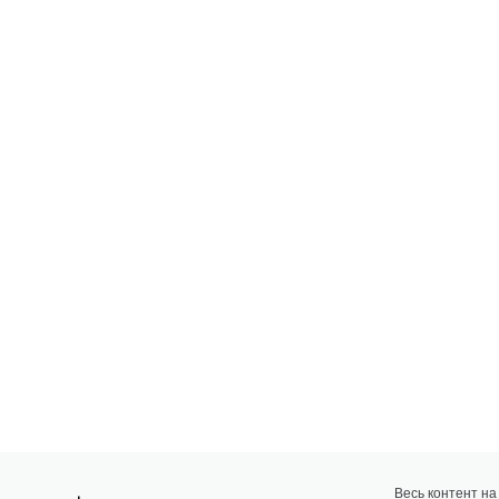
Весь контент н