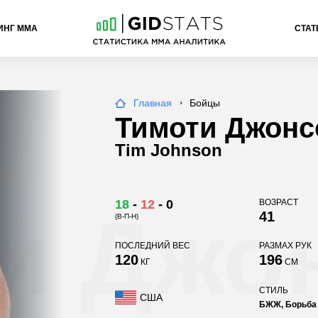
ИНГ ММА
СТАТ
Главная
Бойцы
Тимоти Джонс
Tim Johnson
18
-
12
-
0
ВОЗРАСТ
и Джо
41
(В-П-Н)
ПОСЛЕДНИЙ ВЕС
РАЗМАХ РУК
120
196
КГ
СМ
СТИЛЬ
США
БЖЖ, Борьба