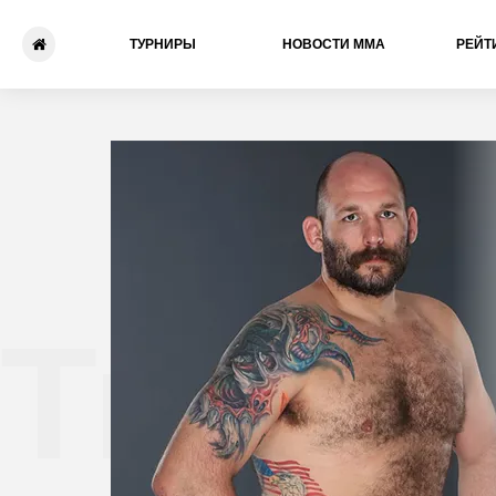
ТУРНИРЫ
НОВОСТИ ММА
РЕЙТ
Тимот