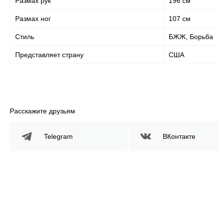
Размах рук
196 см
Размах ног
107 см
Стиль
БЖЖ, Борьба
Представляет страну
США
Расскажите друзьям
Telegram
ВКонтакте