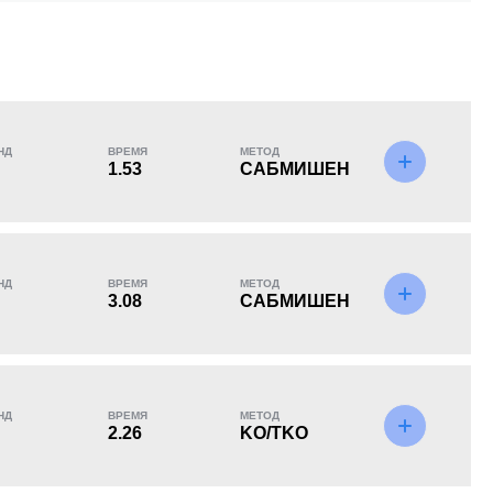
KO/TKO
РЕШ
САБ
6
(55%)
3
(27%)
2
(18%)
НД
ВРЕМЯ
МЕТОД
1.53
САБМИШЕН
Неизвестных видов поражений:
1
НД
ВРЕМЯ
МЕТОД
11
7
11:50
7
3.08
САБМИШЕН
Среднее время боя
Боев в UFC для
в UFC
расчета статистики
НД
ВРЕМЯ
МЕТОД
2.26
KO/TKO
25
24
25
24%