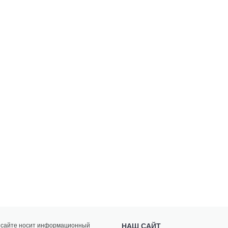
а сайте носит информационный
НАШ САЙТ