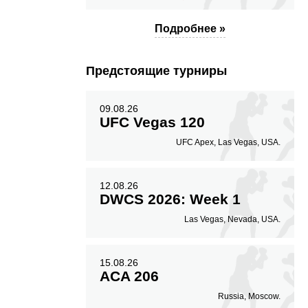
Подробнее »
10
0.10
Нокдаунов за бой в
Предстоящие турниры
среднем
09.08.26
UFC Vegas 120
UFC Apex, Las Vegas, USA.
12.08.26
DWCS 2026: Week 1
Las Vegas, Nevada, USA.
15.08.26
ACA 206
Russia, Moscow.