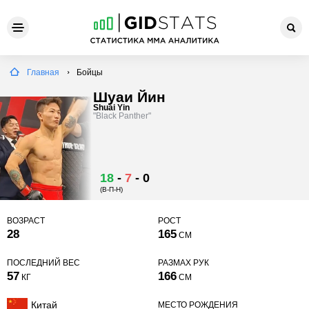
Главная
Бойцы
Шуаи Йин
Shuai Yin
"Black Panther"
18
-
7
-
0
(В-П-Н)
ВОЗРАСТ
РОСТ
28
165
СМ
ПОСЛЕДНИЙ ВЕС
РАЗМАХ РУК
57
166
КГ
СМ
Китай
МЕСТО РОЖДЕНИЯ