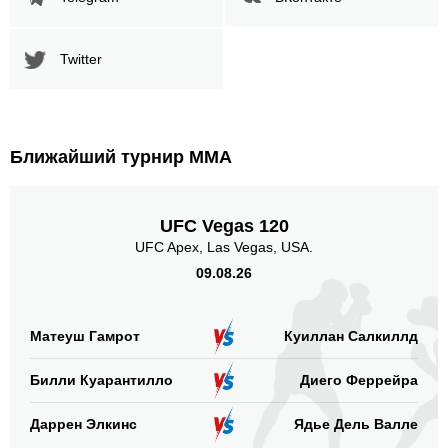
Twitter
Ближайший турнир ММА
UFC Vegas 120
UFC Apex, Las Vegas, USA.
09.08.26
Матеуш Гамрот
Куиллан Салкиллд
Билли Куарантилло
Диего Феррейра
Даррен Элкинс
Ядье Дель Валле