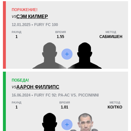
ПОРАЖЕНИЕ!
KO/TKO
РЕШ
САБ
СЭМ КИЛМЕР
VS
1
(33%)
0
2
(67%)
12.01.2025 • FURY FC 100
РАУНД
ВРЕМЯ
МЕТОД
30
4
7:39
4
1
1.55
САБМИШЕН
Среднее время боя
Финиши в первом раунде
Статистика боев по организациям
Организация
Боев
ПОБЕДА!
Bellator
2
ААРОН ФИЛЛИПС
VS
DWCS
2
16.06.2024 • FURY FC 92: PA-AC VS. PICCININNI
FFC
3
РАУНД
ВРЕМЯ
МЕТОД
1
1.01
KO/TKO
iKON
1
IMMAC
1
KNO
1
MFCI
2