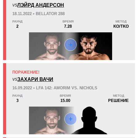
KO/TKO
РЕШ
САБ
ЛЭЙРД АНДЕРСОН
VS
1
(33%)
1
(33%)
1
(34%)
18.11.2022 • BELLATOR 288
РАУНД
ВРЕМЯ
МЕТОД
25
2
6:15
2
2
7.28
KO/TKO
Среднее время боя
Финиши в первом раунде
Статистика боев по организациям
Организация
Боев
ПОРАЖЕНИЕ!
BCF
1
ЗАХАРИ ВАЧИ
VS
Bellator
2
16.09.2022 • LFA 142: AMORIM VS. NICHOLS
LFA
1
РАУНД
ВРЕМЯ
МЕТОД
3
15.00
РЕШЕНИЕ
WXCF
1