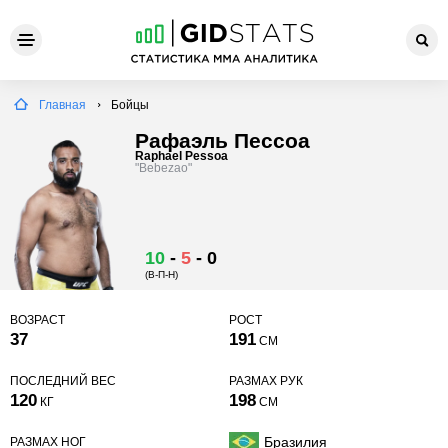
Главная
Бойцы
Рафаэль Пессоа
Raphael Pessoa
"Bebezao"
10
-
5
-
0
(В-П-Н)
ВОЗРАСТ
РОСТ
37
191
СМ
ПОСЛЕДНИЙ ВЕС
РАЗМАХ РУК
120
198
КГ
СМ
Бразилия
РАЗМАХ НОГ