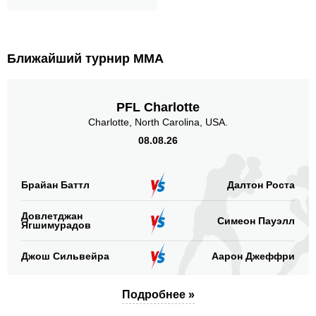
Ближайший турнир ММА
PFL Charlotte
Charlotte, North Carolina, USA.
08.08.26
Брайан Баттл
Далтон Роста
Довлетджан
Симеон Пауэлл
Ягшимурадов
Джош Сильвейра
Аарон Джеффри
Подробнее »