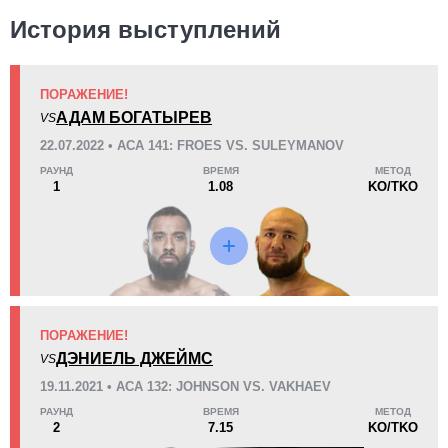
История выступлений
ПОРАЖЕНИЕ!
KO/TKO
РЕШ
САБ
АДАМ БОГАТЫРЕВ
VS
4
(80%)
0
1
(20%)
22.07.2022 • ACA 141: FROES VS. SULEYMANOV
РАУНД
ВРЕМЯ
МЕТОД
26
4
6:38
4
1
1.08
KO/TKO
Среднее время боя
Финиши в первом раунде
8
3
8:56
3
Среднее время боя в UFC
Боев в UFC для расчета
статистики
ПОРАЖЕНИЕ!
ДЭНИЕЛЬ ДЖЕЙМС
VS
3
64
3
64%
19.11.2021 • ACA 132: JOHNSON VS. VAKHAEV
Попыток тейкдаунов
Защита от тейкдаунов
РАУНД
ВРЕМЯ
МЕТОД
2
7.15
KO/TKO