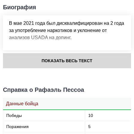
Точность ударов
Нокдаунов за бой в
Биография
среднем
В мае 2021 года был дисквалифицирован на 2 года
Статистика боев по организациям
за употребление наркотиков и уклонение от
анализов USADA на допинг.
Организация
Боев
UFC
3
ACA
3
ПОКАЗАТЬ ВЕСЬ ТЕКСТ
LFA
1
NCE
5
SB
1
Не определено
2
Справка о Рафаэль Пессоа
Позиция акцентированных
Данные бойца
ударов
Победы
10
Поражения
5