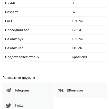
Ничья
0
В стойке
В клинче
В партере
50
(86%)
8
(14%)
n/a
Возраст
37
Голова
Рост
191 см
33
57%
Последний вес
120 кг
Размах рук
198 см
Корпус
7
12%
Размах ног
110 см
Представляет страну
Бразилия
Ноги
18
31%
Расскажите друзьям
Telegram
ВКонтакте
Twitter