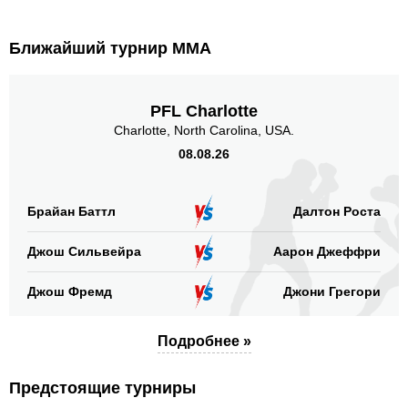
Ближайший турнир ММА
PFL Charlotte
Charlotte, North Carolina, USA.
08.08.26
Брайан Баттл
Далтон Роста
Джош Сильвейра
Аарон Джеффри
Джош Фремд
Джони Грегори
Подробнее »
Предстоящие турниры