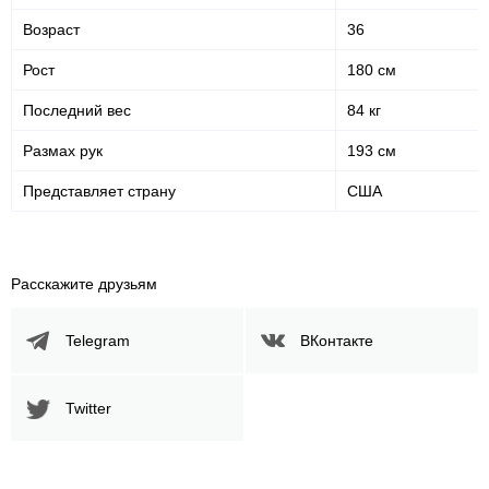
30
0.30
Возраст
36
Попыток переворотов за
Рост
бой
180 см
Последний вес
84 кг
Статистика боев по организациям
Размах рук
193 см
Организация
Боев
Представляет страну
США
UFC
2
ACB
3
AFL
1
Расскажите друзьям
Bellator
3
CES
2
Telegram
ВКонтакте
Cage Fury
8
EFC
1
Twitter
GPG
2
NEF
1
RR
1