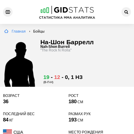
Главная
Бойцы
На-Шон Баррелл
Nah-Shon Burrell
"The Rock N Rolla"
19
-
12
-
0
, 1 НЗ
(В-П-Н)
ВОЗРАСТ
РОСТ
36
180
СМ
ПОСЛЕДНИЙ ВЕС
РАЗМАХ РУК
84
193
КГ
СМ
США
МЕСТО РОЖДЕНИЯ