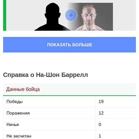
акцентированных ударов
в минуту
4.12
188
4.12
188
Пропускает
Нанесено
акцентированных ударов
акцентированных ударов
в минуту
ПОКАЗАТЬ БОЛЬШЕ
362
52
362
52%
Выброшено
Точность
акцентированных ударов
акцентированных ударов
Справка о На-Шон Баррелл
55
215
55%
215
Данные бойца
Защита от
Нанесено ударов
акцентированного удара
Победы
19
Поражения
12
391
55
391
55%
Ничья
0
Выброшено ударов
Точность ударов
Не засчитан
1