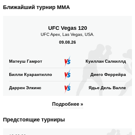
SF
4
Ближайший турнир ММА
XCC
1
Не определено
3
UFC Vegas 120
Позиция акцентированных
UFC Apex, Las Vegas, USA.
ударов
09.08.26
Матеуш Гамрот
Куиллан Салкиллд
В стойке
В клинче
В партере
Билли Куарантилло
Диего Феррейра
115
(61%)
45
(24%)
28
(15%)
Голова
Даррен Элкинс
Ядье Дель Валле
132
70%
Подробнее »
Корпус
Предстоящие турниры
45
24%