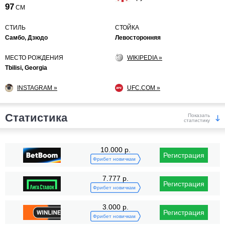
97
СМ
СТИЛЬ
СТОЙКА
Самбо, Дзюдо
Левосторонняя
МЕСТО РОЖДЕНИЯ
WIKIPEDIA »
Tbilisi, Georgia
INSTAGRAM »
UFC.COM »
Статистика
Показать
статистику
Победы
10.000 р.
Регистрация
Фрибет новичкам
7.777 р.
Регистрация
Фрибет новичкам
3.000 р.
Регистрация
KO/TKO
РЕШ
САБ
Фрибет новичкам
3
(14%)
16
(76%)
2
(10%)