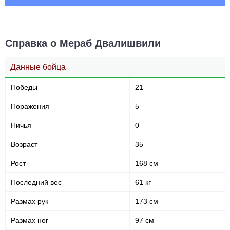
41
54
41%
54%
Точность
Защита от
Справка о Мераб Двалишвили
акцентированных ударов
акцентированного удара
Данные бойца
1679
286
1679
2860
Победы
21
Нанесено ударов
Выброшено ударов
Поражения
5
Ничья
0
59
10
59%
0.10
Точность ударов
Нокдаунов за бой в
Возраст
35
среднем
Рост
168 см
Статистика боев по организациям
Последний вес
61 кг
Размах рук
Организация
173 см
Боев
UFC
17
Размах ног
97 см
CES
2