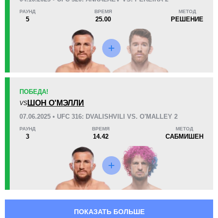
Попыток сабмишена за 15
Тейкдаунов за бой
РАУНД
ВРЕМЯ
МЕТОД
минут
5
25.00
РЕШЕНИЕ
74
204
74
204
Тейкдаунов выполнено
Попыток тейкдаунов
ПОБЕДА!
36
61
36%
61%
ШОН О'МЭЛЛИ
VS
Успешность выполнения
Защита от тейкдаунов
тейкдауна
07.06.2025 • UFC 316: DVALISHVILI VS. O'MALLEY 2
РАУНД
ВРЕМЯ
МЕТОД
3
14.42
САБМИШЕН
4.46
4.0
4.46
4.00
Наносит
Пропускает
акцентированных ударов
акцентированных ударов
в минуту
в минуту
755
182
755
1823
Нанесено
Выброшено
акцентированных ударов
акцентированных ударов
ПОКАЗАТЬ БОЛЬШЕ