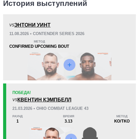
История выступлений
ЭНТОНИ УИНТ
VS
KO/TKO
РЕШ
САБ
11.08.2026 • CONTENDER SERIES 2026
1
(50%)
0
1
(50%)
МЕТОД
CONFIRMED UPCOMING BOUT
17
5
4:16
5
Среднее время боя
Финиши в первом раунде
Статистика боев по организациям
ПОБЕДА!
Организация
Боев
КВЕНТИН КЭМПБЕЛЛ
VS
BKFC
1
21.03.2026 • OHIO COMBAT LEAGUE 43
LFA
4
РАУНД
ВРЕМЯ
МЕТОД
OCL
5
1
3.13
KO/TKO