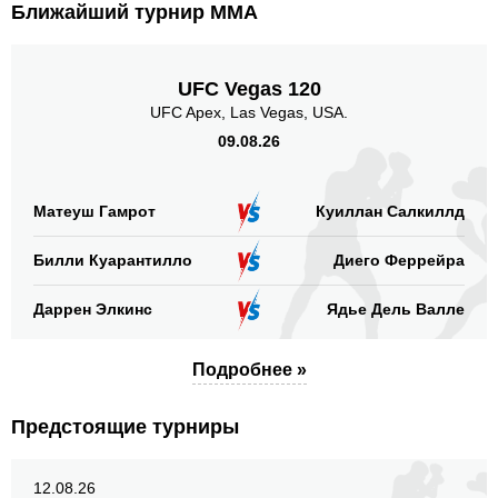
Ближайший турнир ММА
UFC Vegas 120
UFC Apex, Las Vegas, USA.
09.08.26
Матеуш Гамрот
Куиллан Салкиллд
Билли Куарантилло
Диего Феррейра
Даррен Элкинс
Ядье Дель Валле
Подробнее »
Предстоящие турниры
12.08.26