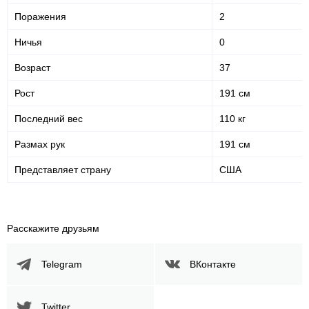
S
1
Поражения
2
WSOFGC
4
Ничья
0
Не определено
2
Возраст
37
Рост
191 см
Последний вес
110 кг
Размах рук
191 см
Представляет страну
США
Расскажите друзьям
Telegram
ВКонтакте
Twitter