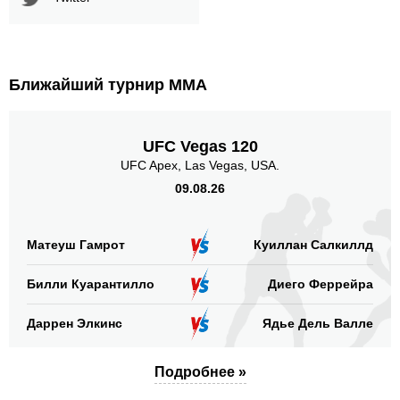
Ближайший турнир ММА
UFC Vegas 120
UFC Apex, Las Vegas, USA.
09.08.26
Матеуш Гамрот
Куиллан Салкиллд
Билли Куарантилло
Диего Феррейра
Даррен Элкинс
Ядье Дель Валле
Подробнее »