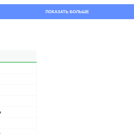
сабмишена за 15
минут
ПОКАЗАТЬ БОЛЬШЕ
31
40
31%
40%
Успешность
Защита от
выполнения
тейкдаунов
тейкдауна
72
170
72
170
Нанесено
Выброшено
акцентированных
акцентированных
ударов
ударов
м