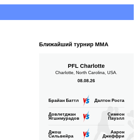
выполнено
тейкдаунов
1.93
5.00
1.93
5.00
Ближайший турнир ММА
Наносит
Пропускает
акцентированных
акцентированных
ударов в минуту
ударов в минуту
PFL Charlotte
Charlotte, North Carolina, USA.
08.08.26
42
49
42%
49%
Брайан Баттл
Далтон Роста
Точность
Защита от
акцентированных
акцентированного
ударов
Довлетджан
Симеон
удара
Ягшимурадов
Пауэлл
Джош
Аарон
Сильвейра
Джеффри