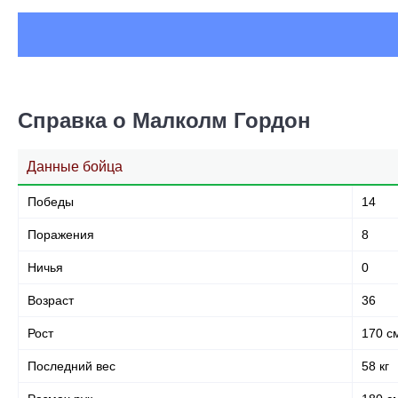
Голова
60
83%
Корпус
5
7%
Справка о Малколм Гордон
Данные бойца
Ноги
7
10%
Победы
14
Поражения
8
Ничья
0
Возраст
36
Рост
170 с
Последний вес
58 кг