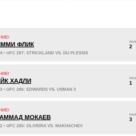
KO/TKO
РЕШ
САБ
НИЕ!
4
(29%)
3
(21%)
7
(50%)
РАУ
ММИ ФЛИК
2
24 • UFC 297: STRICKLAND VS. DU PLESSIS
24
8
6:08
8
НИЕ!
РАУ
ЙК ХАДЛИ
1
Среднее время боя
Финиши в первом
раунде
23 • UFC 286: EDWARDS VS. USMAN 3
НИЕ!
РАУ
АММАД МОКАЕВ
3
0.30
0.70
0.30
0.70
22 • UFC 280: OLIVEIRA VS. MAKHACHEV
Попыток
Тейкдаунов за бой