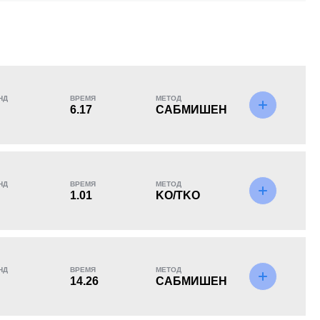
KO/TKO
РЕШ
САБ
5
(63%)
0
3
(37%)
НД
ВРЕМЯ
МЕТОД
6.17
САБМИШЕН
6
6
6:13
6
НД
ВРЕМЯ
МЕТОД
1.01
KO/TKO
Среднее время боя
Боев в UFC для
в UFC
расчета статистики
НД
ВРЕМЯ
МЕТОД
14.26
САБМИШЕН
4
13
4
13
Тейкдаунов
Попыток