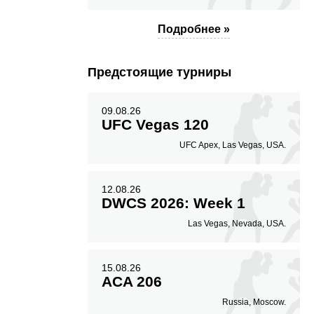
58
50
58%
0.50
Подробнее »
Точность ударов
Попыток
переворотов за бой
Предстоящие турниры
09.08.26
UFC Vegas 120
UFC Apex, Las Vegas, USA.
12.08.26
DWCS 2026: Week 1
Las Vegas, Nevada, USA.
15.08.26
ACA 206
Russia, Moscow.