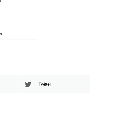
м
152
261
152
261
Нанесено ударов
Выброшено ударов
а
Twitter