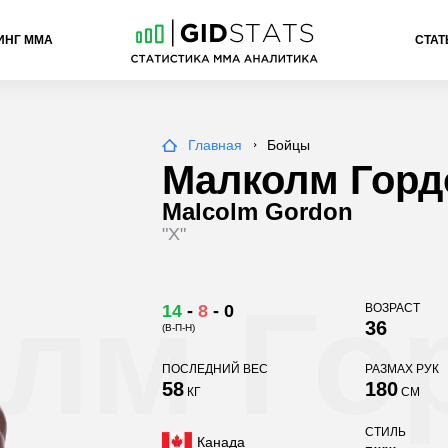
ИНГ ММА
СТАТ
Главная
Бойцы
Малколм Горд
Malcolm Gordon
"X"
лм Го
14
-
8
-
0
ВОЗРАСТ
36
(В-П-Н)
ПОСЛЕДНИЙ ВЕС
РАЗМАХ РУК
58
180
КГ
СМ
СТИЛЬ
Канада