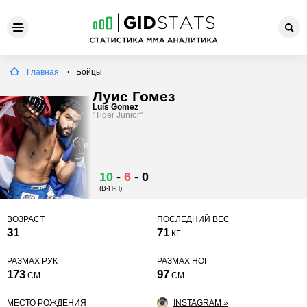
Главная
Бойцы
Луис Гомез
Luis Gomez
"Tiger Junior"
10
-
6
-
0
(В-П-Н)
ВОЗРАСТ
ПОСЛЕДНИЙ ВЕС
31
71
КГ
РАЗМАХ РУК
РАЗМАХ НОГ
173
97
СМ
СМ
МЕСТО РОЖДЕНИЯ
INSTAGRAM »